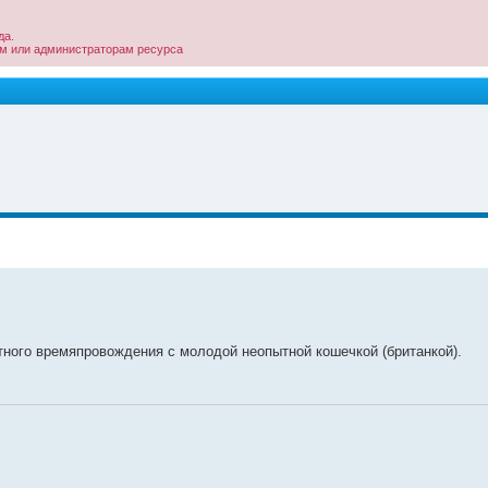
да.
ам или администраторам ресурса
ного времяпровождения с молодой неопытной кошечкой (британкой).