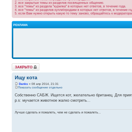
2. все закрытые темы из разделов посвященных общению.
3. все "темы" из раздела "курилка" в которых нет ответов, в течение года.
4. все "темы" из разделов купли\продажи в которых нет ответов, в течение го
5. если Вам нужно открыть какую то тему заново, обращайтесь к модератор
РЕКЛАМА
Закрыто
Ищу кота
Danks
» 08 апр 2014, 21:31
Показать сообщение отдельно
Собственно САБЖ. Ищется кот, желательно британец. Для прият
p.s: мучается животное жалко смотреть...
Лучше сделать и пожалеть, чем не сделать и пожалеть...