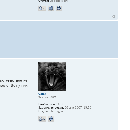
Откуда:
Воронеж city
гаю животное не
жело. Вот у них
Саша
Знаток BMW
Сообщения:
1806
Зарегистрирован:
09 апр 2007, 15:56
Откуда:
Ниаткуда