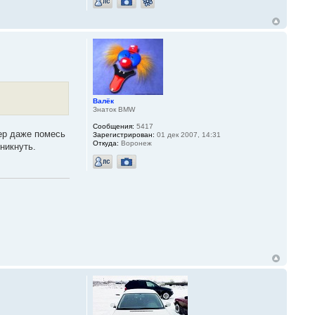
Валёк
Знаток BMW
Сообщения:
5417
мер даже помесь
Зарегистрирован:
01 дек 2007, 14:31
Откуда:
Воронеж
никнуть.