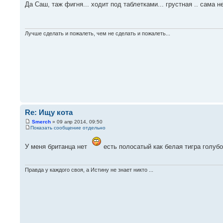
Да Саш, таж фигня... ходит под таблетками... грустная .. сама 
Лучше сделать и пожалеть, чем не сделать и пожалеть...
Re: Ищу кота
Smerch
» 09 апр 2014, 09:50
Показать сообщение отдельно
У меня британца нет
есть полосатый как белая тигра голу
Правда у каждого своя, а Истину не знает никто ...