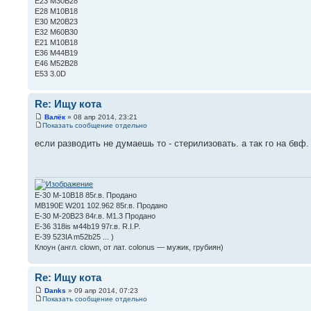
Е23 М30В28
Е28 М10В18
Е30 М20В23
Е32 М60В30
Е21 М10В18
Е36 М44В19
Е46 М52В28
Е53 3.0D
Re: Ищу кота
Валёк
» 08 апр 2014, 23:21
Показать сообщение отдельно
если разводить не думаешь то - стерилизовать. а так го на бвф.
Е-30 М-10В18 85г.в. Продано
MB190E W201 102.962 85г.в. Продано
Е-30 М-20В23 84г.в. М1.3 Продано
Е-36 318is м44b19 97г.в. R.I.P.
E-39 523IA m52b25 ... )
Клоун (англ. clown, от лат. colonus — мужик, грубиян)
Re: Ищу кота
Danks
» 09 апр 2014, 07:23
Показать сообщение отдельно