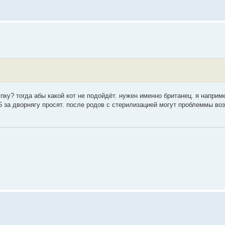
пку? тогда абы какой кот не подойдёт. нужен именно британец. я напри
5 за дворнягу просят. после родов с стерилизацией могут проблеммы воз