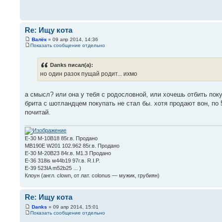
Re: Ищу кота
Валёк
» 09 апр 2014, 14:36
Показать сообщение отдельно
Danks писал(а):
но один разок пущай родит... ихмо
а смысл? или она у тебя с родословной, или хочешь отбить поку
брита с шотландцем покупать не стал бы. хотя продают вон, по 
почитай.
Е-30 М-10В18 85г.в. Продано
MB190E W201 102.962 85г.в. Продано
Е-30 М-20В23 84г.в. М1.3 Продано
Е-36 318is м44b19 97г.в. R.I.P.
E-39 523IA m52b25 ... )
Клоун (англ. clown, от лат. colonus — мужик, грубиян)
Re: Ищу кота
Danks
» 09 апр 2014, 15:01
Показать сообщение отдельно