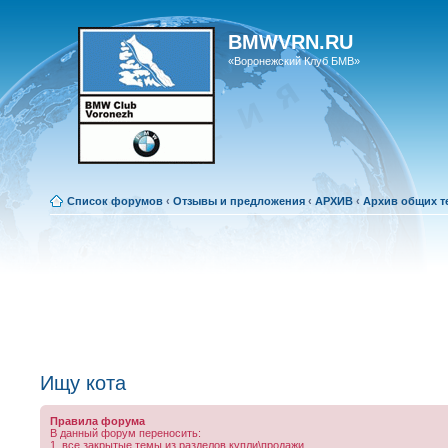
BMWVRN.RU
«Воронежский Клуб БМВ»
Список форумов
‹
Отзывы и предложения
‹
АРХИВ
‹
Архив общих 
Ищу кота
Правила форума
В данный форум переносить:
1. все закрытые темы из разделов купли\продажи.