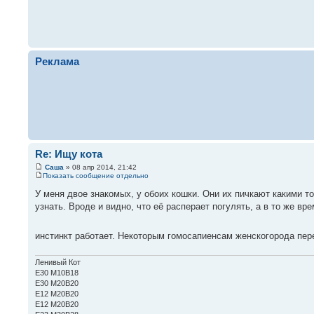
Реклама
Re: Ищу кота
Саша
» 08 апр 2014, 21:42
Показать сообщение отдельно
У меня двое знакомых, у обоих кошки. Они их пичкают какими то 
узнать. Вроде и видно, что её расперает погулять, а в то же в
инстинкт работает. Некоторым гомосапиенсам женскогорода пе
Ленивый Кот
E30 M10B18
E30 M20B20
Е12 М20В20
Е12 М20В20