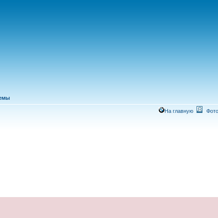
темы
На главную
Фото