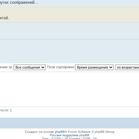
ругих соображений...
итай.
ения за:
Поле сортировки
ости: 1
Создано на основе
phpBB
® Forum Software © phpBB Group
Русская поддержка phpBB
Time : 0.076s | 29 Queries | GZIP : On