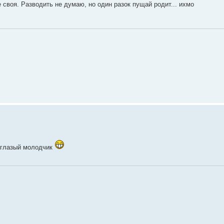
не своя. Разводить не думаю, но один разок пущай родит... ихмо
боглазый молодчик