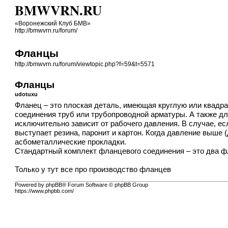
BMWVRN.RU
«Воронежский Клуб БМВ»
http://bmwvrn.ru/forum/
Фланцы
http://bmwvrn.ru/forum/viewtopic.php?f=59&t=5571
Фланцы
udotuxu
Фланец – это плоская деталь, имеющая круглую или квадра
соединения труб или трубопроводной арматуры. А также дл
исключительно зависит от рабочего давления. В случае, ес
выступает резина, паронит и картон. Когда давление выше 
асбометаллические прокладки.
Стандартный комплект фланцевого соединения – это два фл
Только у тут все про
производство фланцев
Powered by phpBB® Forum Software © phpBB Group
https://www.phpbb.com/