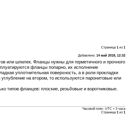
Страница
1
из
1
Добавлено:
14 май 2018, 12:32
тов или шпилек. Фланцы нужны для герметичного и прочного
ксплуатируются фланцы попарно, их исполнение
гладкая уплотнительная поверхность, а в роли прокладки
 и углубление на втором, то используются паронитовые или
ько типов фланцев: плоские, резьбовые и воротниковые.
Часовой пояс: UTC + 3 часа
Страница
1
из
1