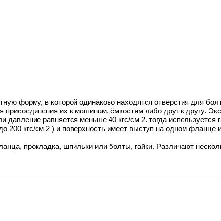
тную форму, в которой одинаково находятся отверстия для бол
я присоединения их к машинам, ёмкостям либо друг к другу. Э
ли давление равняется меньше 40 кгс/см 2. тогда используется 
(до 200 кгс/см 2 ) и поверхность имеет выступ на одном фланце
анца, прокладка, шпильки или болты, гайки. Различают нескол