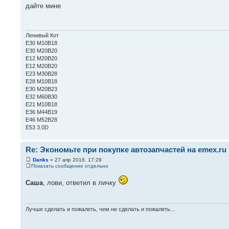
дайте мине
Ленивый Кот
E30 M10B18
E30 M20B20
Е12 М20В20
Е12 М20В20
Е23 М30В28
Е28 М10В18
Е30 М20В23
Е32 М60В30
Е21 М10В18
Е36 М44В19
Е46 М52В28
Е53 3.0D
Re: Экономьте при покупке автозапчастей на emex.ru
Danks
» 27 апр 2016, 17:29
Показать сообщение отдельно
Саша
, лови, ответил в личку
Лучше сделать и пожалеть, чем не сделать и пожалеть...