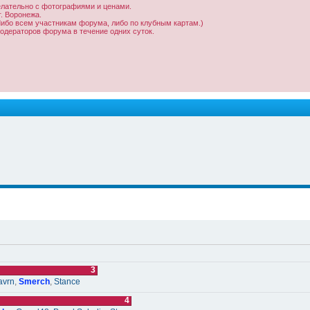
желательно с фотографиями и ценами.
г. Воронежа.
Либо всем участникам форума, либо по клубным картам.)
одераторов форума в течение одних суток.
3
avrn
,
Smerch
,
Stance
4