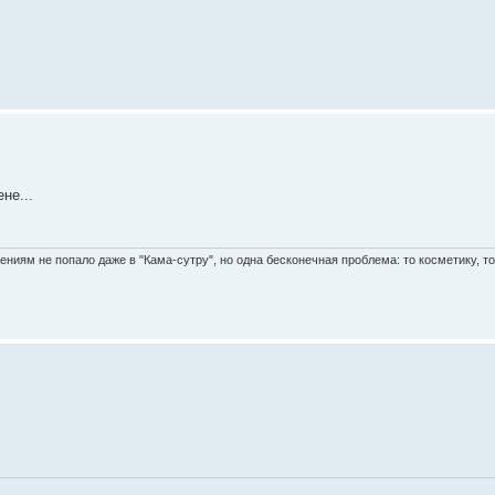
не...
жениям не попало даже в "Кама-сутру", но одна бесконечная проблема: то косметику, т