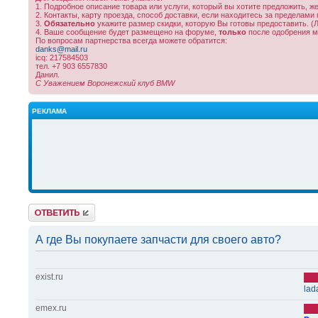
1. Подробное описание товара или услуги, который вы хотите предложить, 
2. Контакты, карту проезда, способ доставки, если находитесь за пределами 
3.
Обязательно
укажите размер скидки, которую Вы готовы предоставить. (
4. Ваше сообщение будет размещено на форуме,
только
после одобрения м
По вопросам партнерства всегда можете обратится:
danks@mail.ru
icq: 217584503
тел. +7 903 6557830
Данил.
С Уважением Воронежский клуб BMW
РЕКЛАМА
Ответить
А где Вы покупаете запчасти для своего авто?
exist.ru
lad
emex.ru