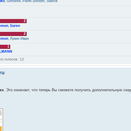
nks
,
Gorod48
,
Pavel.Solodin
,
Stance
2
emon
,
Suren
2
emon
,
Лукин Иван
1
LMANN
го голосов : 12
ru
ex
. Это означает, что теперь Вы сможете получить дополнительную скид