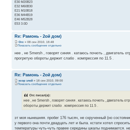
Е30 М20В23
Е32 М60В30
Е21 М10В18
Е36 М44В19
Е46 М52В28
Е53 3.0D
Re: Рамонь - 2ой дом)
Orc
» 08 сен 2010, 16:48
Показать сообщение отдельно
нее , не Smersh , говорят синяя . катаюсь почють , двигатель 
прогретую обороты держит слабо . компрессия по 11.5 .
Re: Рамонь - 2ой дом)
ксор злой
» 16 сен 2010, 09:00
Показать сообщение отдельно
Orc писал(а):
нее , не Smersh , говорят синяя . катаюсь почють , двигатель 
обороты держит слабо . компрессия по 11.5 .
эт моя нынешняя. пробег 176 тысяч, не скрученный (но состоян
у первого она почти двадцать лет и была. кстати хотел спросит
температуры чуть-чуть правее середины шкалы поднимается. не