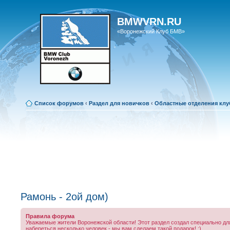
BMWVRN.RU
«Воронежский Клуб БМВ»
Список форумов
‹
Раздел для новичков
‹
Областные отделения клу
Рамонь - 2ой дом)
Правила форума
Уважаемые жители Воронежской области! Этот раздел создал специально для
набереться несколько человек - мы вам сделаем такой подарок! ;)