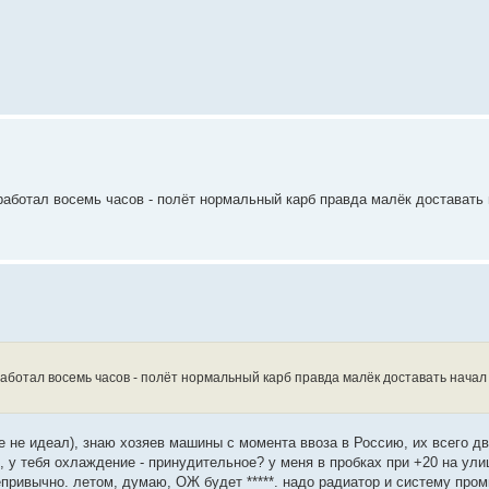
отработал восемь часов - полёт нормальный карб правда малёк доставать 
отработал восемь часов - полёт нормальный карб правда малёк доставать начал
ие не идеал), знаю хозяев машины с момента ввоза в Россию, их всего д
ь, у тебя охлаждение - принудительное? у меня в пробках при +20 на ули
привычно. летом, думаю, ОЖ будет *****. надо радиатор и систему пром