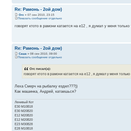
Re: Рамонь - 2ой дом)
Orc
» 07 сен 2010, 23:15
Показать сообщение отдельно
говорят ктото в рамони катается на е12 , я думал у меня только т
Re: Рамонь - 2ой дом)
Саша
» 08 сен 2010, 09:00
Показать сообщение отдельно
Orc писал(а):
говорят ктото в рамони катается на е12 , я думал у меня только 
Леха Смерч на рыбалку ездил???))
Как машинка, Андрей, катаешься?
Ленивый Кот
E30 M10B18
E30 M20B20
Е12 М20В20
Е12 М20В20
Е23 М30В28
Е28 М10В18