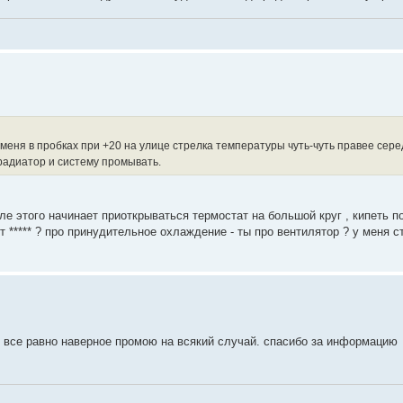
у меня в пробках при +20 на улице стрелка температуры чуть-чуть правее се
 радиатор и систему промывать.
ле этого начинает приоткрываться термостат на большой круг , кипеть п
т ***** ? про принудительное охлаждение - ты про вентилятор ? у меня с
т, все равно наверное промою на всякий случай. спасибо за информацию