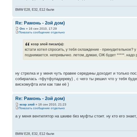
BMW E28, E32, E12 были
Re: Рамонь - 2ой дом)
Orc
» 16 сен 2010, 17:29
Показать сообщение отдельно
ксор злой писал(а):
кстати хотел спросить, у тебя охлаждение - принудительное? 
поднимается. непривычно. летом, думаю, ОЖ будет *****. надо
ну стрелка и у меня чуть правее середины доходит и только пос
собиралась -тфутфупадереву) , с чего ты решил что у тебя буде
вискомуфта или как там её )
Re: Рамонь - 2ой дом)
ксор злой
» 16 сен 2010, 21:23
Показать сообщение отдельно
а у меня вентилятор на шкиве без муфты стоит. ну кто его знае
BMW E28, E32, E12 были