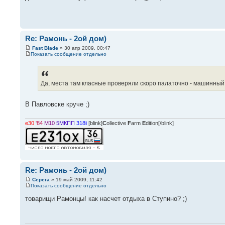
Re: Рамонь - 2ой дом)
Fast Blade
» 30 апр 2009, 00:47
Показать сообщение отдельно
Да, места там класные проверяли скоро палаточно - машинный
В Павловске круче ;)
e30
'84
M10
5МКПП
318
i
[blink]
C
ollective
F
arm
E
dition[/blink]
Re: Рамонь - 2ой дом)
Серега
» 19 май 2009, 11:42
Показать сообщение отдельно
товарищи Рамонцы! как насчет отдыха в Ступино? ;)