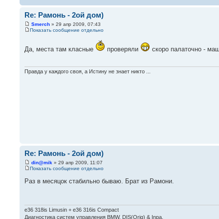
Re: Рамонь - 2ой дом)
Smerch
» 29 апр 2009, 07:43
Показать сообщение отдельно
Да, места там класные
проверяли
скоро палаточно - ма
Правда у каждого своя, а Истину не знает никто ...
Re: Рамонь - 2ой дом)
din@mik
» 29 апр 2009, 11:07
Показать сообщение отдельно
Раз в месяцок стабильно бываю. Брат из Рамони.
e36 318is Limusin + e36 316is Compact
Диагностика систем управления BMW. DIS(Orig) & Inpa.