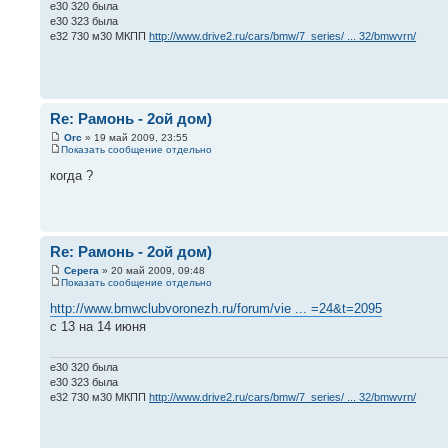
e30 320 была
е30 323 была
е32 730 м30 МКПП
http://www.drive2.ru/cars/bmw/7_series/ ... 32/bmwvrn/
Re: Рамонь - 2ой дом)
Orc
» 19 май 2009, 23:55
Показать сообщение отдельно
когда ?
Re: Рамонь - 2ой дом)
Серега
» 20 май 2009, 09:48
Показать сообщение отдельно
http://www.bmwclubvoronezh.ru/forum/vie ... =24&t=2095
с 13 на 14 июня
e30 320 была
е30 323 была
е32 730 м30 МКПП
http://www.drive2.ru/cars/bmw/7_series/ ... 32/bmwvrn/