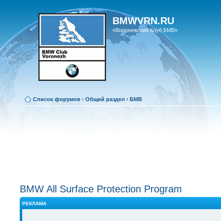
BMWVRN.RU
«Воронежский Клуб БМВ»
Список форумов
‹
Общий раздел
‹
БМВ
BMW All Surface Protection Program
РЕКЛАМА