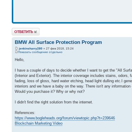
Ответить
BMW All Surface Protection Program
jenkinsharry280
» 27 фев 2018, 15:24
Показать сообщение отдельно
Hello,
I have a couple of days to decide whether I want to get the "All Su
(Interior and Exterior). The interior coverage includes stains, odors,
fading, loss of gloss, hard water etching, head light dulling etc.I ge
interiors and we have a baby on the way. There isn't any information 
Would you purchase it? Why or why not?
I didn't find the right solution from the internet.
References:
https://www.bogleheads.org/forum/viewtopic.php?t=239646
Blockchain Marketing Video