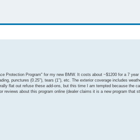
rface Protection Program" for my new BMW. It costs about ~$1200 for a 7 year
 fading, punctures (0.25"), tears (1"), etc. The exterior coverage includes weat
nerally flat out refuse these add-ons, but this time I am tempted because the ca
or reviews about this program online (dealer claims it is a new program that st