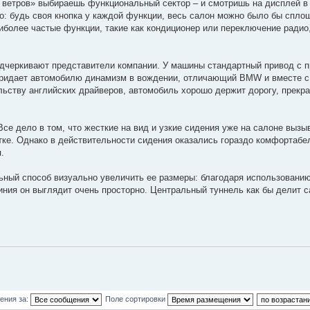
 ветров» выбираешь функциональный сектор – и смотришь на дисплей в 
во: будь своя кнопка у каждой функции, весь салон можно было бы спло
аиболее частые функции, такие как кондиционер или переключение радио,
одчеркивают представители компании. У машины стандартный привод с 
придает автомобилю динамизм в вождении, отличающий BMW и вместе с
ству английских драйверов, автомобиль хорошо держит дорогу, прекра
се дело в том, что жесткие на вид и узкие сидения уже на салоне выз
тке. Однако в действительности сидения оказались гораздо комфортабе
.
ьный способ визуально увеличить ее размеры: благодаря использованию
иния он выглядит очень просторно. Центральный туннель как бы делит 
ения за:
Поле сортировки