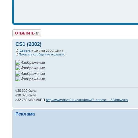
Ответить
CS1 (2002)
Серега
» 19 июл 2009, 15:44
Показать сообщение отдельно
e30 320 была
е30 323 была
е32 730 м30 МКПП
http://www.drive2.ru/cars/bmw/7_series/ ... 32/bmwvrn/
Реклама