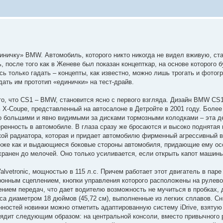
иничку» BMW. Автомобиль, которого никто никогда не видел вживую, ст
 после того как в Женеве был показан концепткар, на основе которого б
сь только гадать – концепты, как известно, можно лишь трогать и фотог
ать им прототип «единички» на тест-драйв.
то, что CS1 – BMW, становится ясно с первого взгляда. Дизайн BMW CS1
 X-Coupe, представленный на автосалоне в Детройте в 2001 году. Более
 большими и явно видимыми за дисками тормозными колодками – эта де
ренность в автомобиле. В глаза сразу же бросаются и высоко поднятая
ой радиатора, которая и придает автомобилю фирменный агрессивный 
акже как и выдающиеся боковые стороны автомобиля, придающие ему ос
анен до мелочей. Оно только усиливается, если открыть капот машины
vetronic, мощностью в 115 л.с. Причем работает этот двигатель в паре
тронным сцеплением, кнопки управления которого расположены на рулев
нием передач, что дает водителю возможность не мучиться в пробках, 
са диаметром 18 дюймов (45,72 см), выполненные из легких сплавов. С
ностей новинки можно отметить адаптированную систему iDrive, взяту
выглядит следующим образом: на центральной консоли, вместо привычного