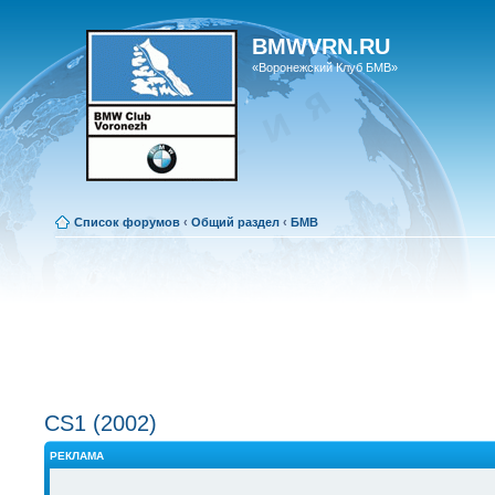
BMWVRN.RU
«Воронежский Клуб БМВ»
Список форумов
‹
Общий раздел
‹
БМВ
CS1 (2002)
РЕКЛАМА