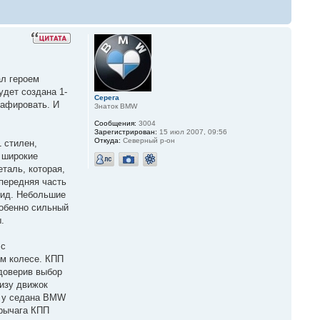
ал героем
удет создана 1-
Серега
рафировать. И
Знаток BMW
Сообщения:
3004
Зарегистрирован:
15 июл 2007, 09:56
Откуда:
Северный р-он
 стилен,
 широкие
таль, которая,
 передняя часть
вид. Небольшие
обенно сильный
.
 с
ом колесе. КПП
доверив выбор
низу движок
ю у седана BMW
 рычага КПП