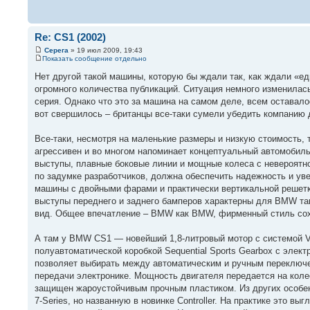
Re: CS1 (2002)
Серега
» 19 июл 2009, 19:43
Показать сообщение отдельно
Нет другой такой машины, которую бы ждали так, как ждали «ед
огромного количества публикаций. Ситуация немного изменилась,
серия. Однако что это за машина на самом деле, всем оставало
вот свершилось – британцы все-таки сумели убедить компанию д
Все-таки, несмотря на маленькие размеры и низкую стоимость, 
агрессивен и во многом напоминает концептуальный автомобиль
выступы, плавные боковые линии и мощные колеса с невероятно
по задумке разработчиков, должна обеспечить надежность и уве
машины с двойными фарами и практически вертикальной решетк
выступы переднего и заднего бамперов характерны для BMW т
вид. Общее впечатление – BMW как BMW, фирменный стиль сохр
А там у BMW CS1 — новейший 1,8-литровый мотор с системой Val
полуавтоматической коробкой Sequential Sports Gearbox с элек
позволяет выбирать между автоматическим и ручным переключе
передачи электронике. Мощность двигателя передается на коле
защищен жароустойчивым прочным пластиком. Из других особен
7-Series, но названную в новинке Controller. На практике это 