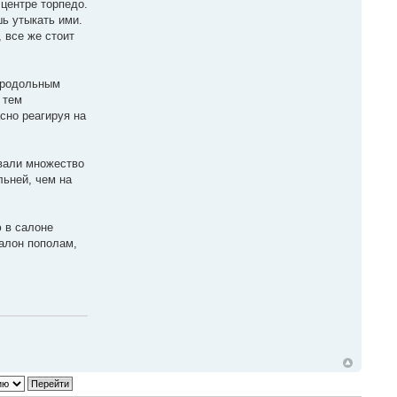
центре торпедо.
шь утыкать ими.
 все же стоит
продольным
 тем
сно реагируя на
ывали множество
льней, чем на
 в салоне
салон пополам,