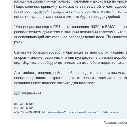
находится джойстик-контроллер. Наклонами джойстика по «розе
Надо, конечно, привыкнуть, но жизнь эта вещь облегчает здоро
А так все под рукой. Правда, англичане все же отметили, что н
вынести отдельными клавишами, что будет гораздо удобней.
"Концепция привода у CS1 – это концепция 100%-го BMW", — п
расположением двигателя и задними ведущими колесами, что 
обеспечивающий оптимальное распределение веса. По свидетель
руль.
Самый же большой восторг у британцев вызвал салон машины. В
споров – многие говорили, что они нуждаются в сильной дорабо
вид. Водитель свободно дотягивается до любого переключателя
Автомобиль, конечно, небольшой, но создатели нашли оригинал
псевдоспортивного покрытия светлых тонов из пластика и алюм
создавая некое подобие кокпита для водителя.
e30 320 была
е30 323 была
е32 730 м30 МКПП
http://www.drive2.ru/cars/bmw/7_series/ ... 32/bmwvrn/
Показать сообщ