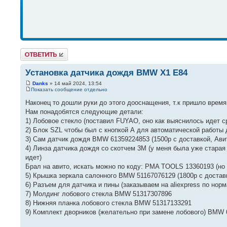
Ответить
Установка датчика дождя BMW X1 E84
Danks
» 14 май 2024, 13:54
Показать сообщение отдельно
Наконец то дошли руки до этого дооснащения, т.к пришло время
Нам понадобятся следующие детали:
1) Лобовое стекло (поставил FUYAO, оно как выяснилось идет ср
2) Блок SZL чтобы был с кнопкой А для автоматической работы д
3) Сам датчик дождя BMW 61359224853 (1500р с доставкой, Ави
4) Линза датчика дождя со скотчем 3M (у меня была уже старая
идет)
Брал на авито, искать можно по коду: PMA TOOLS 13360193 (но 
5) Крышка зеркала салонного BMW 51167076129 (1800р с достав
6) Разъем для датчика и пины (заказываем на aliexpress по норм
7) Молдинг лобового стекла BMW 51317307896
8) Нижняя планка лобового стекла BMW 51317133291
9) Комплект дворников (желательно при замене лобового) BMW 