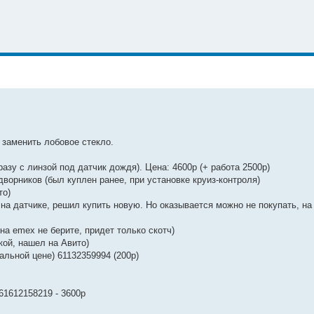
 заменить лобовое стекло.
азу с линзой под датчик дождя). Цена: 4600р (+ работа 2500р)
ворников (был куплен ранее, при установке круиз-контроля)
то)
 на датчике, решил купить новую. Но оказывается можно не покупать, на
на emex не берите, придет только скотч)
кой, нашел на Авито)
альной цене) 61132359994 (200р)
61612158219 - 3600р