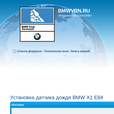
BMWVRN.RU
«Воронежский Клуб БМВ»
Список форумов
‹
Техническая зона
‹
Книга знаний
Установка датчика дождя BMW X1 E84
РЕКЛАМА