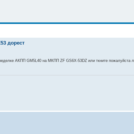
Е53 дорест
еределке АКПП GM5L40 на МКПП ZF GS6X-53DZ или ткните пожалуйста л