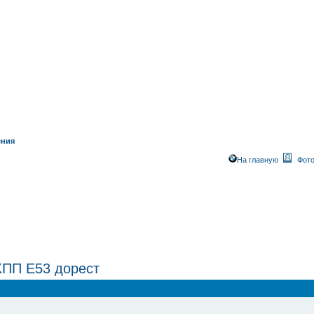
ения
На главную
Фото
КПП Е53 дорест