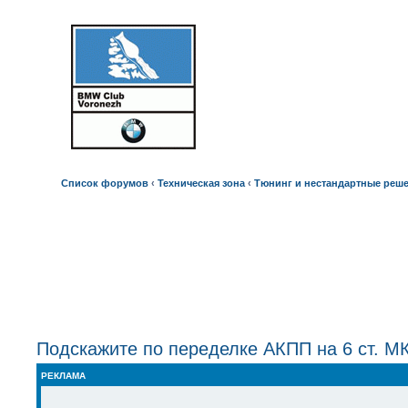
BMWVRN.RU
«Воронежский Клуб БМВ»
Список форумов
‹
Техническая зона
‹
Тюнинг и нестандартные реш
Подскажите по переделке АКПП на 6 ст. М
РЕКЛАМА