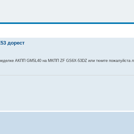
Е53 дорест
еределке АКПП GM5L40 на МКПП ZF GS6X-53DZ или ткните пожалуйста л