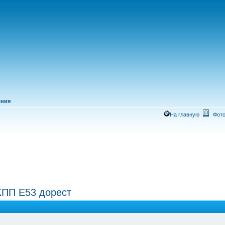
ения
На главную
Фото
КПП Е53 дорест