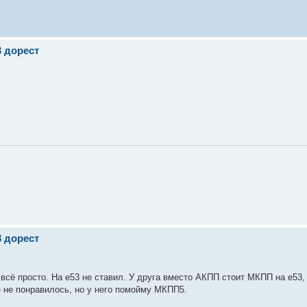
3 дорест
3 дорест
всё просто. На е53 не ставил. У друга вместо АКПП стоит МКПП на е53, 
не не понравилось, но у него помойму МКПП5.