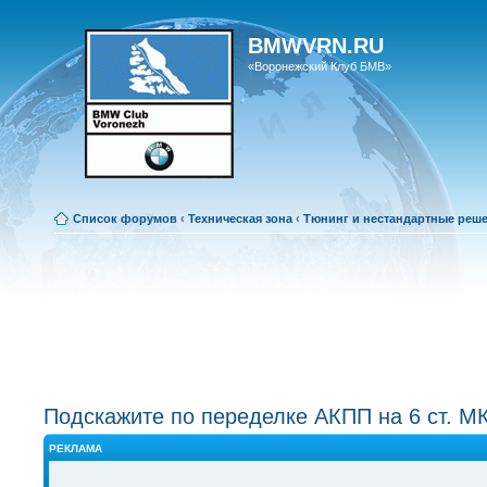
BMWVRN.RU
«Воронежский Клуб БМВ»
Список форумов
‹
Техническая зона
‹
Тюнинг и нестандартные реш
Подскажите по переделке АКПП на 6 ст. М
РЕКЛАМА