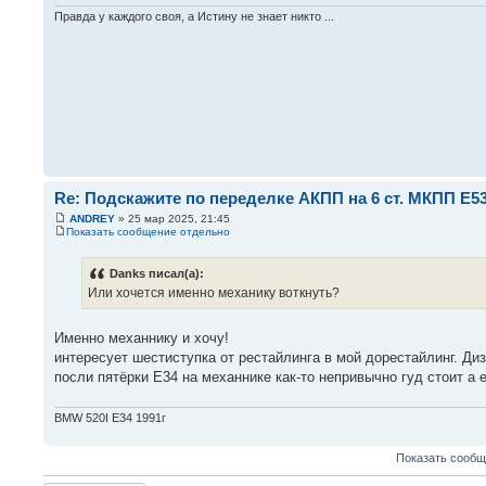
Правда у каждого своя, а Истину не знает никто ...
Re: Подскажите по переделке АКПП на 6 ст. МКПП Е5
ANDREY
» 25 мар 2025, 21:45
Показать сообщение отдельно
Danks писал(а):
Или хочется именно механику воткнуть?
Именно механнику и хочу!
интересует шестиступка от рестайлинга в мой дорестайлинг. Диз
посли пятёрки Е34 на механнике как-то непривычно гуд стоит а 
BMW 520I E34 1991г
Показать сообщ