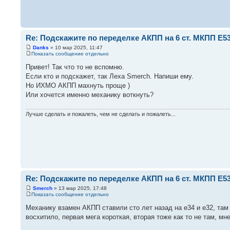
Re: Подскажите по переделке АКПП на 6 ст. МКПП Е5
Danks
» 10 мар 2025, 11:47
Показать сообщение отдельно
Привет! Так что то не вспомню.
Если кто и подскажет, так Леха Smerch. Напиши ему.
Но ИХМО АКПП махнуть проще )
Или хочется именно механику воткнуть?
Лучше сделать и пожалеть, чем не сделать и пожалеть...
Re: Подскажите по переделке АКПП на 6 ст. МКПП Е5
Smerch
» 13 мар 2025, 17:48
Показать сообщение отдельно
Механику взамен АКПП ставили сто лет назад на е34 и е32, там 
восхитило, первая мега короткая, вторая тоже как то не там, м