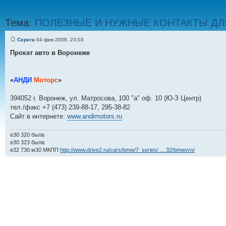
Тема:
ПОЛЕЗНЫЕ И НУЖНЫЕ КОНТАКТЫ ДЛЯ
Серега
04 фев 2008, 23:03
Прокат авто в Воронеже
«
АНДИ
Моторс
»
394052 г. Воронеж, ул. Матросова, 100 "а" оф. 10 (Ю-З Центр)
тел./факс +7 (473) 239-88-17, 295-38-82
Cайт в интернете:
www.andimotors.ru
e30 320 была
е30 323 была
е32 730 м30 МКПП
http://www.drive2.ru/cars/bmw/7_series/ ... 32/bmwvrn/