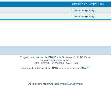
МЕСТО В КОНФЕРЕНЦИИ
Главная страница
Главная страница
Создано на основе
phpBB
® Forum Software © phpBB Group
Русская поддержка phpBB
Time : 0.046s | 14 Queries | GZIP : On
Logos and emblems of the
BMW
belong to concern
BMW AG
Advertisements by
Advertisement Management