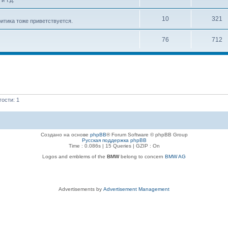
и т.д.
10
321
итика тоже приветствуется.
76
712
ости: 1
Создано на основе
phpBB
® Forum Software © phpBB Group
Русская поддержка phpBB
Time : 0.086s | 15 Queries | GZIP : On
Logos and emblems of the
BMW
belong to concern
BMW AG
Advertisements by
Advertisement Management