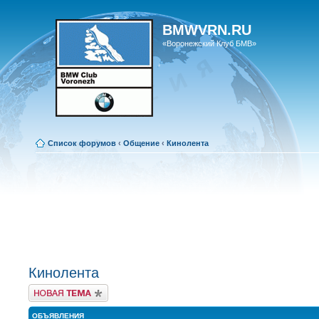
BMWVRN.RU
«Воронежский Клуб БМВ»
Список форумов
‹
Общение
‹
Кинолента
Кинолента
Новая тема
ОБЪЯВЛЕНИЯ