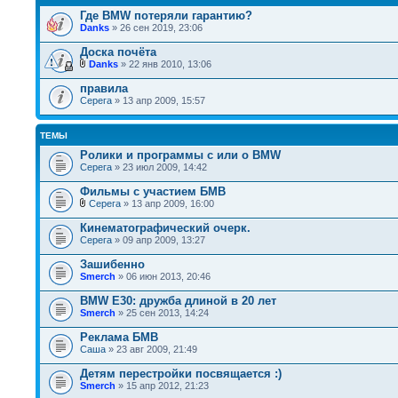
Где BMW потеряли гарантию?
Danks
» 26 сен 2019, 23:06
Доска почёта
Danks
» 22 янв 2010, 13:06
правила
Серега
» 13 апр 2009, 15:57
ТЕМЫ
Ролики и программы с или о BMW
Серега
» 23 июл 2009, 14:42
Фильмы с участием БМВ
Серега
» 13 апр 2009, 16:00
Кинематографический очерк.
Серега
» 09 апр 2009, 13:27
Зашибенно
Smerch
» 06 июн 2013, 20:46
BMW E30: дружба длиной в 20 лет
Smerch
» 25 сен 2013, 14:24
Реклама БМВ
Саша
» 23 авг 2009, 21:49
Детям перестройки посвящается :)
Smerch
» 15 апр 2012, 21:23