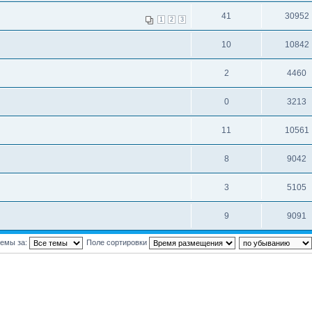
41
30952
1
2
3
10
10842
2
4460
0
3213
11
10561
8
9042
3
5105
9
9091
темы за:
Поле сортировки