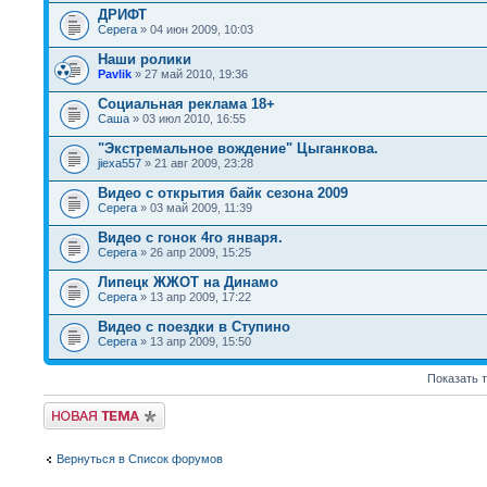
ДРИФТ
Серега
» 04 июн 2009, 10:03
Наши ролики
Pavlik
» 27 май 2010, 19:36
Социальная реклама 18+
Саша
» 03 июл 2010, 16:55
"Экстремальное вождение" Цыганкова.
jiexa557
» 21 авг 2009, 23:28
Видео с открытия байк сезона 2009
Серега
» 03 май 2009, 11:39
Видео с гонок 4го января.
Серега
» 26 апр 2009, 15:25
Липецк ЖЖОТ на Динамо
Серега
» 13 апр 2009, 17:22
Видео с поездки в Ступино
Серега
» 13 апр 2009, 15:50
Показать 
Новая тема
Вернуться в Список форумов