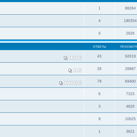
1
88264
4
190354
0
2926
ОТВЕТЫ
ПРОСМОТ
43
92619
1
2
3
26
28987
1
2
79
69400
1
2
3
4
6
7315
3
4820
9
10025
1
3621