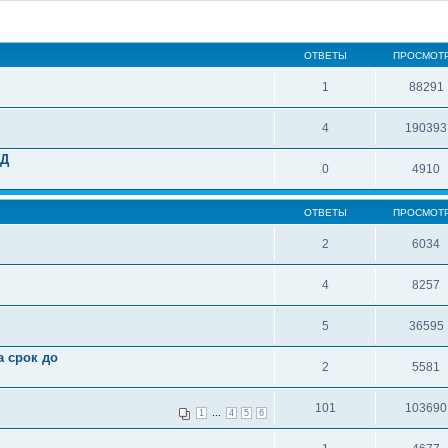
ОТВЕТЫ
ПРОСМОТ
1
88291
4
190393
ДД
0
4910
ОТВЕТЫ
ПРОСМОТ
2
6034
4
8257
5
36595
а срок до
2
5581
101
103690
...
1
4
5
6