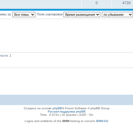
0
4726
темы за:
Поле сортировки
ости: 1
Создано на основе
phpBB
® Forum Software © phpBB Group
Русская поддержка phpBB
Time : 0.072s | 16 Queries | GZIP : On
Logos and emblems of the
BMW
belong to concern
BMW AG