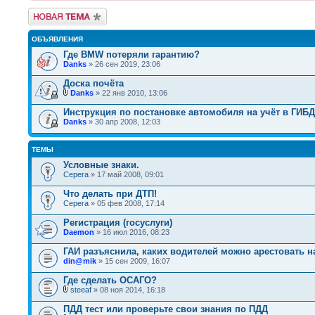
Новая тема
ОБЪЯВЛЕНИЯ
Где BMW потеряли гарантию?
Danks
» 26 сен 2019, 23:06
Доска почёта
Danks
» 22 янв 2010, 13:06
Инструкция по постановке автомобиля на учёт в ГИБ
Danks
» 30 апр 2008, 12:03
ТЕМЫ
Условные знаки.
Серега
» 17 май 2008, 09:01
Что делать при ДТП!
Серега
» 05 фев 2008, 17:14
Регистрация (госуслуги)
Daemon
» 16 июл 2016, 08:23
ГАИ разъяснила, каких водителей можно арестовать н
din@mik
» 15 сен 2009, 16:07
Где сделать ОСАГО?
steeaf
» 08 ноя 2014, 16:18
ПДД тест или проверьте свои знания по ПДД