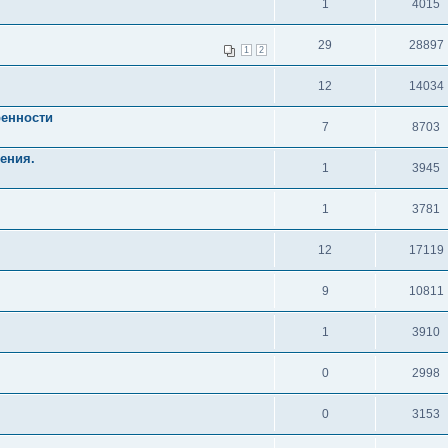
1
4015
29
28897
1
2
12
14034
ренности
7
8703
ения.
1
3945
1
3781
12
17119
9
10811
1
3910
0
2998
0
3153