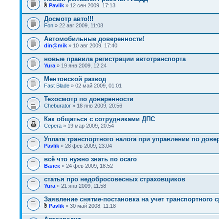
Pavlik
» 12 сен 2009, 17:13
Досмотр авто!!!
Fon
» 22 авг 2009, 11:08
Автомобильные доверенности!
din@mik
» 10 авг 2009, 17:40
новые правила регистрации автотранспорта
Yura
» 19 янв 2009, 12:24
Ментовской развод
Fast Blade
» 02 май 2009, 01:01
Техосмотр по доверенности
Cheburator
» 18 янв 2009, 20:56
Как общаться с сотрудниками ДПС
Серега
» 19 мар 2009, 20:54
Уплата транспортного налога при управлении по дове
Pavlik
» 28 фев 2009, 23:04
всё что нужно знать по осаго
Валёк
» 24 фев 2009, 18:52
статья про недобросовесных страховщиков
Yura
» 21 янв 2009, 11:58
Заявление снятие-постановка на учет транспортного с
Pavlik
» 30 май 2008, 11:18