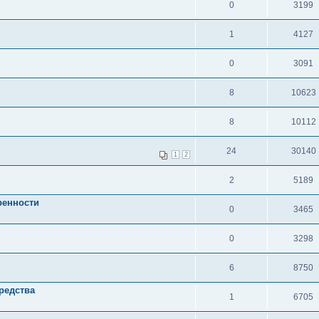
0
3199
1
4127
0
3091
8
10623
8
10112
24
30140
1
2
2
5189
ренности
0
3465
0
3298
6
8750
редства
1
6705