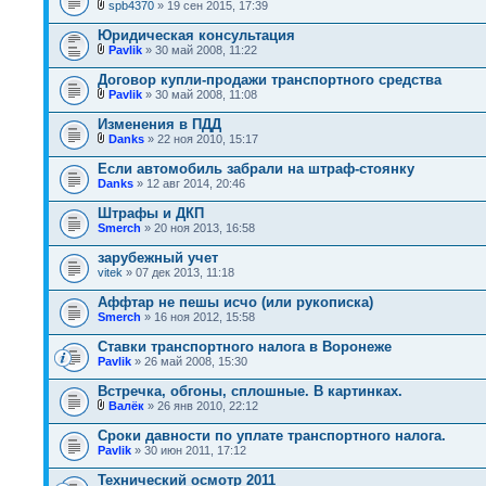
spb4370
» 19 сен 2015, 17:39
Юридическая консультация
Pavlik
» 30 май 2008, 11:22
Договор купли-продажи транспортного средства
Pavlik
» 30 май 2008, 11:08
Изменения в ПДД
Danks
» 22 ноя 2010, 15:17
Если автомобиль забрали на штраф-стоянку
Danks
» 12 авг 2014, 20:46
Штрафы и ДКП
Smerch
» 20 ноя 2013, 16:58
зарубежный учет
vitek
» 07 дек 2013, 11:18
Аффтар не пешы исчо (или рукописка)
Smerch
» 16 ноя 2012, 15:58
Ставки транспортного налога в Воронеже
Pavlik
» 26 май 2008, 15:30
Встречка, обгоны, сплошные. В картинках.
Валёк
» 26 янв 2010, 22:12
Сроки давности по уплате транспортного налога.
Pavlik
» 30 июн 2011, 17:12
Технический осмотр 2011