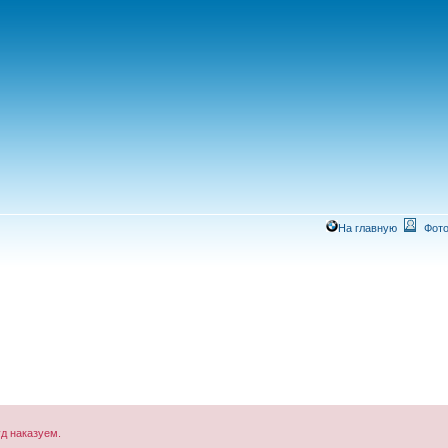
На главную
Фото
уд наказуем.