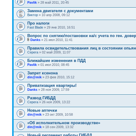
Pavlik
» 28 май 2011, 20:45
Замена двигателя с документами
Виктор
» 10 апр 2008, 09:12
Про налоги
Fast Blade
» 29 янв 2010, 16:51
Вопрос по снятию/постановки на/с учета по ген. дове
Danks
» 21 июл 2010, 11:41
Правила освидетельствования лиц в состоянии опьян
Серега
» 02 май 2009, 11:07
Ближайшие изменения в ПДД
Pavlik
» 01 июл 2010, 08:45
Запрет ксенона
din@mik
» 23 фев 2010, 15:12
Приватизация квартиры!
Danks
» 28 ноя 2009, 17:59
Развод ГИБДД
Серега
» 26 ноя 2009, 13:22
Новые аптечки
din@mik
» 23 окт 2009, 10:58
«Об исполнительном производстве»
din@mik
» 18 сен 2009, 13:32
Новый регламент работы ГИБДД