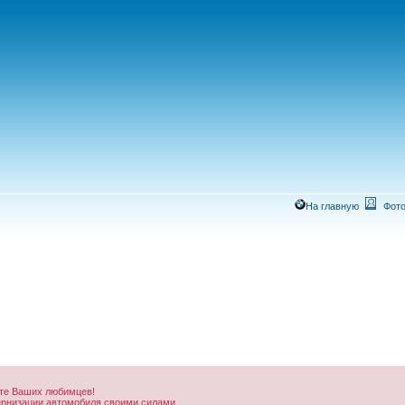
На главную
Фото
нте Ваших любимцев!
ернизации автомобиля своими силами.