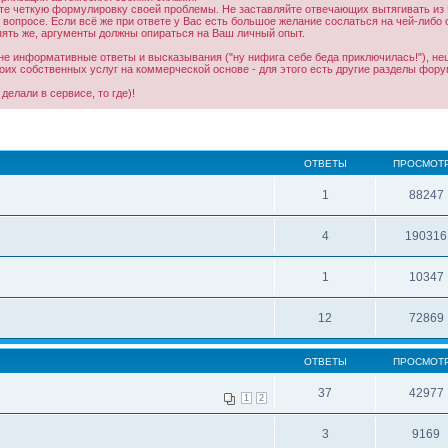
е четкую формулировку своей проблемы. Не заставляйте отвечающих вытягивать из Ва
опросе. Если всё же при ответе у Вас есть большое желание сослаться на чей-либо оп
пять же, аргументы должны опираться на Ваш личный опыт.
), не информативные ответы и высказывания ("ну нифига себе беда приключилась!"), 
оих собственных услуг на коммерческой основе - для этого есть другие разделы фор
делали в сервисе, то где)!
ОТВЕТЫ
ПРОСМОТ
1
88247
4
190316
1
10347
12
72869
ОТВЕТЫ
ПРОСМОТ
37
42977
1
2
3
9169