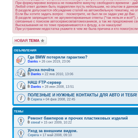
При формулировке вопроса не пожалейте минутку свободного времени - дайт
Любой ответ должен быть подкреплен пусть небольшим, но опытом в данном в
В разделе допускается обсуждение статей на автомобильную тематику, но о
Если Вы хотите задать вопрос - посмотрите, не был ли он задан уже до Вас.
В разделе запрещается: не аргументированные ответы ("так нельзя и всё!"
связанные с поиском автосервисов/автомехаников, а так же предложение св
Высказывания не по теме приравниваются к флуду, а он наказуем!
При устранении недостатка укажите в чем же была причина и кто помог(если 
Новая тема
ОБЪЯВЛЕНИЯ
Где BMW потеряли гарантию?
Danks
» 26 сен 2019, 23:06
Доска почёта
Danks
» 22 янв 2010, 13:06
НАШ FTP-сервер
Danks
» 28 июн 2008, 13:51
ПОЛЕЗНЫЕ И НУЖНЫЕ КОНТАКТЫ ДЛЯ АВТО И ТЕБЯ!
Серега
» 04 фев 2008, 22:45
ТЕМЫ
Ремонт бамперов и прочих пластиковых изделий
steeaf
» 15 окт 2009, 10:22
Уход за внешним видом.
Серега
» 17 май 2008, 09:10