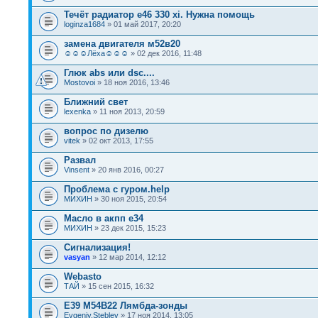
Течёт радиатор е46 330 xi. Нужна помощь
loginza1684
» 01 май 2017, 20:20
замена двигателя м52в20
☺☺☺Лёха☺☺☺
» 02 дек 2016, 11:48
Глюк abs или dsc....
Mostovoi
» 18 ноя 2016, 13:46
Ближний свет
lexenka
» 11 ноя 2013, 20:59
вопрос по дизелю
vitek
» 02 окт 2013, 17:55
Развал
Vinsent
» 20 янв 2016, 00:27
Проблема с гуром.help
МИХИН
» 30 ноя 2015, 20:54
Масло в акпп е34
МИХИН
» 23 дек 2015, 15:23
Сигнализация!
vasyan
» 12 мар 2014, 12:12
Webasto
ТАЙ
» 15 сен 2015, 16:32
E39 M54B22 Лямбда-зонды
Evgeniy.Steblev
» 17 ноя 2014, 13:05