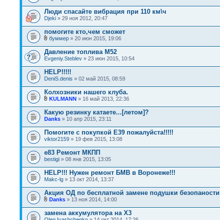
Люди спасайте вибрация при 110 км\ч
Djeki
» 29 ноя 2012, 20:47
помогите кто,чем сможет
буммер
» 20 июн 2015, 19:06
Давление топлива M52
Evgeniy.Steblev
» 23 июн 2015, 10:54
HELP!!!!!
DeniS.denis
» 02 май 2015, 08:59
Колхозники нашего клуба.
KULMANN
» 16 май 2013, 22:36
Какую резинку катаете...[летом]?
Danks
» 10 апр 2015, 23:11
Помогите с покупкой E39 пожалуйста!!!!!
viktor2159
» 19 фев 2015, 13:08
e83 Ремонт МКПП
bestigi
» 08 янв 2015, 13:05
HELP!!! Нужен ремонт БМВ в Воронеже!!!
Makc-lg
» 13 окт 2014, 13:37
Акция ОД по бесплатной замене подушки безопаности 
Danks
» 13 ноя 2014, 14:00
замена аккумулятора на Х3
Oleg.Ivashchenko
» 14 окт 2014, 17:26