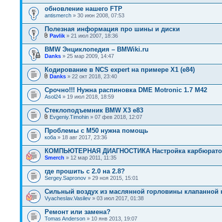
обновление нашего FTP
antismerch
» 30 июн 2008, 07:53
Полезная информация про шины и диски
Pavlik
» 21 июл 2007, 18:36
BMW Энциклопедия – BMWiki.ru
Danks
» 25 мар 2009, 14:47
Кодирование в NCS expert на примере X1 (e84)
Danks
» 22 окт 2018, 23:40
Срочно!!! Нужна распиновка DME Motronic 1.7 М42
Asol24
» 19 июл 2018, 18:59
Стеклоподъемник BMW X3 e83
Evgeniy.Timohin
» 07 фев 2018, 12:07
Проблемы с М50 нужна помощь
коба
» 18 авг 2017, 23:36
КОМПЬЮТЕРНАЯ ДИАГНОСТИКА Настройка карбюратор
Smerch
» 12 мар 2011, 11:35
где прошить с 2.0 на 2.8?
Sergey.Sapronov
» 29 ноя 2015, 15:01
Сильный воздух из маслянной горловины клапанной
Vyacheslav.Vasilev
» 03 июл 2017, 01:38
Ремонт или замена?
Tomas Anderson
» 10 янв 2013, 19:07