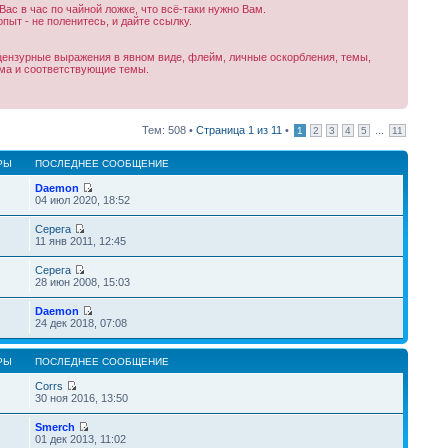
с в час по чайной ложке, что всё-таки нужно Вам.
ыт - не поленитесь, и дайте ссылку.
нецензурные выражения в явном виде, флейм, личные оскорбления, темы,
ума и соответствующие темы.
Тем: 508 •
Страница
1
из
11
•
...
1
2
3
4
5
11
РЫ
ПОСЛЕДНЕЕ СООБЩЕНИЕ
Daemon
04 июл 2020, 18:52
Серега
11 янв 2011, 12:45
Серега
28 июн 2008, 15:03
Daemon
24 дек 2018, 07:08
РЫ
ПОСЛЕДНЕЕ СООБЩЕНИЕ
Corrs
30 ноя 2016, 13:50
Smerch
01 дек 2013, 11:02