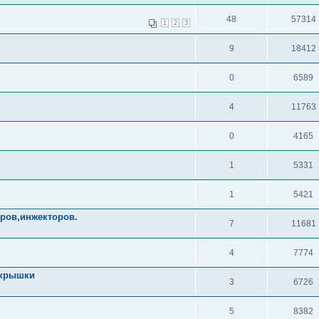
48
57314
1
2
3
9
18412
0
6589
4
11763
0
4165
1
5331
1
5421
ов,инжекторов.
7
11681
4
7774
 крышки
3
6726
5
8382