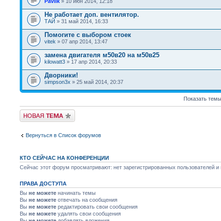
Pavlik
» 10 июн 2014, 12:18
Не работает доп. вентилятор.
ТАЙ
» 31 май 2014, 16:33
Помогите с выбором стоек
vitek
» 07 апр 2014, 13:47
замена двигателя м50в20 на м50в25
kilowatt3
» 17 апр 2014, 20:33
Дворники!
simpson3x
» 25 май 2014, 20:37
Показать темы
Новая тема
Вернуться в Список форумов
КТО СЕЙЧАС НА КОНФЕРЕНЦИИ
Сейчас этот форум просматривают: нет зарегистрированных пользователей и г
ПРАВА ДОСТУПА
Вы
не можете
начинать темы
Вы
не можете
отвечать на сообщения
Вы
не можете
редактировать свои сообщения
Вы
не можете
удалять свои сообщения
Вы
не можете
добавлять вложения