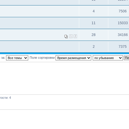
4
7506
11
15033
28
34166
1
2
2
7375
 за:
Поле сортировки
ости: 4