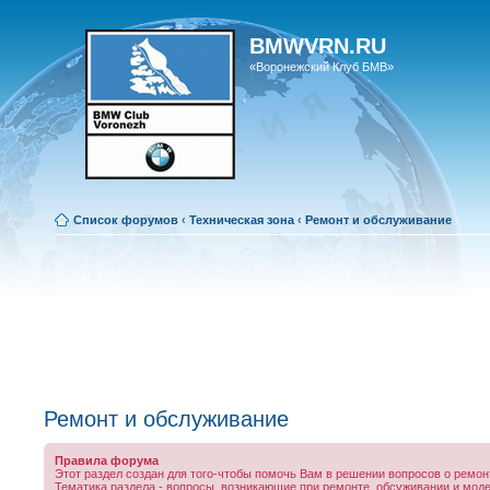
BMWVRN.RU
«Воронежский Клуб БМВ»
Список форумов
‹
Техническая зона
‹
Ремонт и обслуживание
Ремонт и обслуживание
Правила форума
Этот раздел создан для того-чтобы помочь Вам в решении вопросов о ремо
Тематика раздела - вопросы, возникающие при ремонте, обсуживании и мод