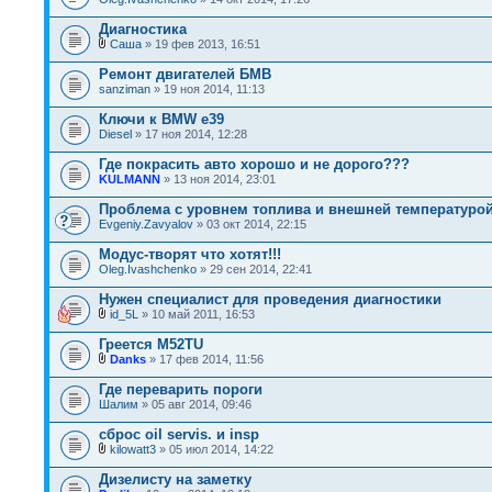
Диагностика
Саша
» 19 фев 2013, 16:51
Ремонт двигателей БМВ
sanziman
» 19 ноя 2014, 11:13
Ключи к BMW e39
Diesel
» 17 ноя 2014, 12:28
Где покрасить авто хорошо и не дорого???
KULMANN
» 13 ноя 2014, 23:01
Проблема с уровнем топлива и внешней температурой
Evgeniy.Zavyalov
» 03 окт 2014, 22:15
Модус-творят что хотят!!!
Oleg.Ivashchenko
» 29 сен 2014, 22:41
Нужен специалист для проведения диагностики
id_5L
» 10 май 2011, 16:53
Греется M52TU
Danks
» 17 фев 2014, 11:56
Где переварить пороги
Шалим
» 05 авг 2014, 09:46
сброс oil servis. и insp
kilowatt3
» 05 июл 2014, 14:22
Дизелисту на заметку