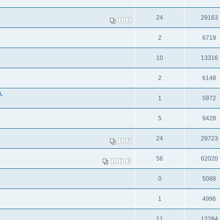
24
29163
1
2
2
6719
10
13316
2
6148
.
1
5972
5
9428
24
29723
1
2
56
62020
1
2
3
0
5088
1
4996
11
12284