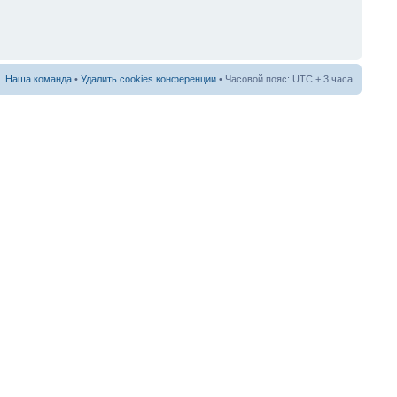
Наша команда
•
Удалить cookies конференции
• Часовой пояс: UTC + 3 часа