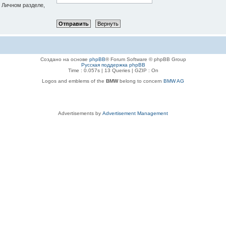
в Личном разделе,
Создано на основе
phpBB
® Forum Software © phpBB Group
Русская поддержка phpBB
Time : 0.057s | 13 Queries | GZIP : On
Logos and emblems of the
BMW
belong to concern
BMW AG
Advertisements by
Advertisement Management