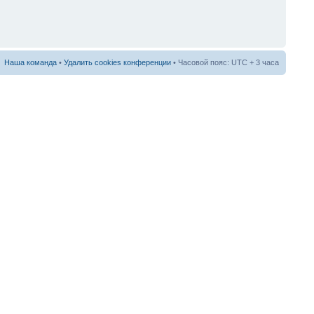
Наша команда
•
Удалить cookies конференции
• Часовой пояс: UTC + 3 часа