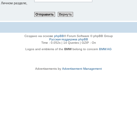
в Личном разделе,
Создано на основе
phpBB
® Forum Software © phpBB Group
Русская поддержка phpBB
Time : 0.052s | 14 Queries | GZIP : On
Logos and emblems of the
BMW
belong to concern
BMW AG
Advertisements by
Advertisement Management