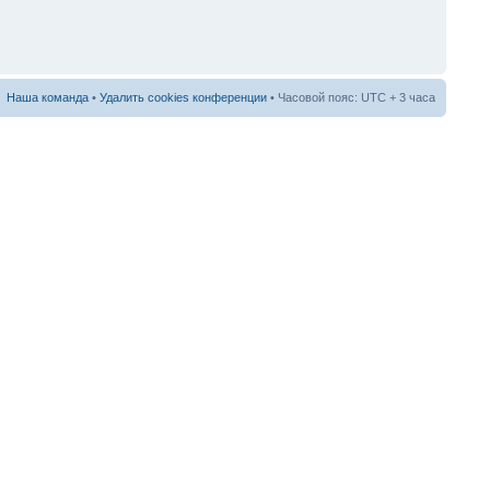
Наша команда
•
Удалить cookies конференции
• Часовой пояс: UTC + 3 часа