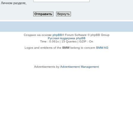
в Личном разделе,
Создано на основе
phpBB
® Forum Software © phpBB Group
Русская поддержка phpBB
Time : 0.061s | 15 Queries | GZIP : On
Logos and emblems of the
BMW
belong to concern
BMW AG
Advertisements by
Advertisement Management