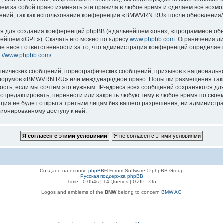
 за собой право изменять эти правила в любое время и сделаем всё возмож
нений, так как использование конференции «BMWVRN.RU» после обновления/и
 для создания конференций phpBB (в дальнейшем «они», «программное обе
нейшем «GPL»). Скачать его можно по адресу
www.phpbb.com
. Ограничения л
е несёт ответственности за то, что администрация конференций определяет 
s://www.phpbb.com/
.
тнических сообщений, порнографических сообщений, призывов к национально
ля форумов «BMWVRN.RU» или международное право. Попытки размещения так
ость, если мы сочтём это нужным. IP-адреса всех сообщений сохраняются дл
едактировать, перенести или закрыть любую тему в любое время по своему 
ация не будет открыта третьим лицам без вашего разрешения, ни админис
ционированному доступу к ней.
Создано на основе
phpBB
® Forum Software © phpBB Group
Русская поддержка phpBB
Time : 0.054s | 14 Queries | GZIP : On
Logos and emblems of the
BMW
belong to concern
BMW AG