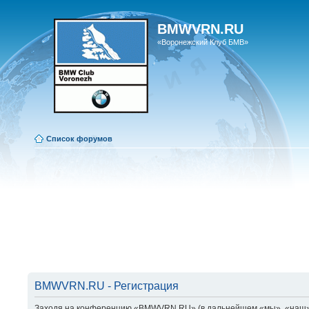
BMWVRN.RU
«Воронежский Клуб БМВ»
Список форумов
BMWVRN.RU - Регистрация
Заходя на конференцию «BMWVRN.RU» (в дальнейшем «мы», «наш», «B