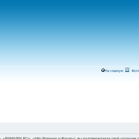
На главную
Фото
MWVRN.RU», «http://bmwvrn.ru/forum»), вы подтверждаете своё согласие со