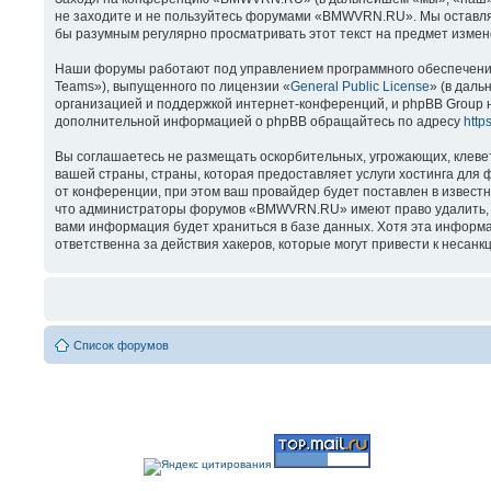
не заходите и не пользуйтесь форумами «BMWVRN.RU». Мы оставляем
бы разумным регулярно просматривать этот текст на предмет изме
Наши форумы работают под управлением программного обеспечения
Teams»), выпущенного по лицензии «
General Public License
» (в даль
организацией и поддержкой интернет-конференций, и phpBB Group н
дополнительной информацией о phpBB обращайтесь по адресу
http
Вы соглашаетесь не размещать оскорбительных, угрожающих, клеве
вашей страны, страны, которая предоставляет услуги хостинга д
от конференции, при этом ваш провайдер будет поставлен в известн
что администраторы форумов «BMWVRN.RU» имеют право удалить, отр
вами информация будет храниться в базе данных. Хотя эта информ
ответственна за действия хакеров, которые могут привести к несанк
Список форумов