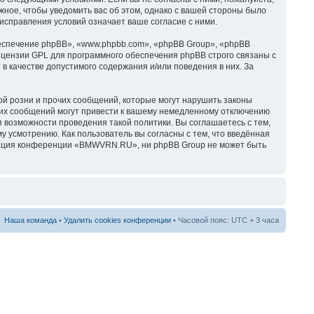
ное, чтобы уведомить вас об этом, однако с вашей стороны было
справления условий означает ваше согласие с ними.
спечение phpBB», «www.phpbb.com», «phpBB Group», «phpBB
ицензии GPL для программного обеспечения phpBB строго связаны с
в качестве допустимого содержания и/или поведения в них. За
й розни и прочих сообщений, которые могут нарушить законы
их сообщений могут привести к вашему немедленному отключению
я возможности проведения такой политики. Вы соглашаетесь с тем,
усмотрению. Как пользователь вы согласны с тем, что введённая
трация конференции «BMWVRN.RU», ни phpBB Group не может быть
Наша команда
•
Удалить cookies конференции
• Часовой пояс: UTC + 3 часа