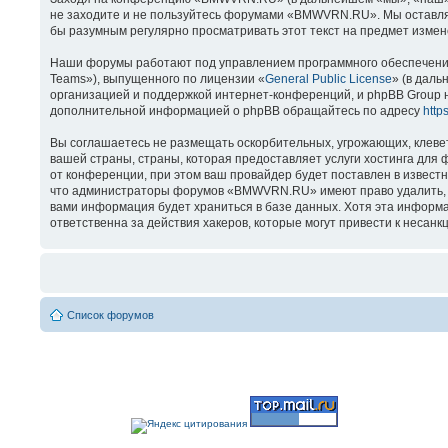
не заходите и не пользуйтесь форумами «BMWVRN.RU». Мы оставляем
бы разумным регулярно просматривать этот текст на предмет изме
Наши форумы работают под управлением программного обеспечения
Teams»), выпущенного по лицензии «
General Public License
» (в даль
организацией и поддержкой интернет-конференций, и phpBB Group н
дополнительной информацией о phpBB обращайтесь по адресу
http
Вы соглашаетесь не размещать оскорбительных, угрожающих, клеве
вашей страны, страны, которая предоставляет услуги хостинга д
от конференции, при этом ваш провайдер будет поставлен в известн
что администраторы форумов «BMWVRN.RU» имеют право удалить, отр
вами информация будет храниться в базе данных. Хотя эта информ
ответственна за действия хакеров, которые могут привести к несанк
Список форумов