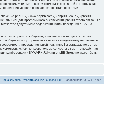
ное, чтобы уведомить вас об этом, однако с вашей стороны было
справления условий означает ваше согласие с ними.
спечение phpBB», «www.phpbb.com», «phpBB Group», «phpBB
ицензии GPL для программного обеспечения phpBB строго связаны с
в качестве допустимого содержания и/или поведения в них. За
й розни и прочих сообщений, которые могут нарушить законы
их сообщений могут привести к вашему немедленному отключению
я возможности проведения такой политики. Вы соглашаетесь с тем,
усмотрению. Как пользователь вы согласны с тем, что введённая
трация конференции «BMWVRN.RU», ни phpBB Group не может быть
Наша команда
•
Удалить cookies конференции
• Часовой пояс: UTC + 3 часа