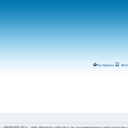
На главную
Фото
MWVRN.RU», «http://bmwvrn.ru/forum»), вы подтверждаете своё согласие со