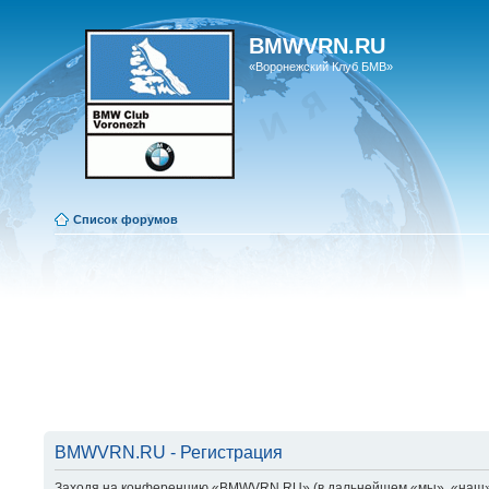
BMWVRN.RU
«Воронежский Клуб БМВ»
Список форумов
BMWVRN.RU - Регистрация
Заходя на конференцию «BMWVRN.RU» (в дальнейшем «мы», «наш», «B