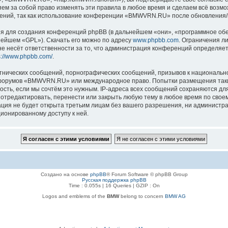
 за собой право изменять эти правила в любое время и сделаем всё возмож
нений, так как использование конференции «BMWVRN.RU» после обновления/и
 для создания конференций phpBB (в дальнейшем «они», «программное обе
нейшем «GPL»). Скачать его можно по адресу
www.phpbb.com
. Ограничения л
е несёт ответственности за то, что администрация конференций определяет 
s://www.phpbb.com/
.
тнических сообщений, порнографических сообщений, призывов к национально
ля форумов «BMWVRN.RU» или международное право. Попытки размещения так
ость, если мы сочтём это нужным. IP-адреса всех сообщений сохраняются дл
едактировать, перенести или закрыть любую тему в любое время по своему 
ация не будет открыта третьим лицам без вашего разрешения, ни админис
ционированному доступу к ней.
Создано на основе
phpBB
® Forum Software © phpBB Group
Русская поддержка phpBB
Time : 0.055s | 16 Queries | GZIP : On
Logos and emblems of the
BMW
belong to concern
BMW AG