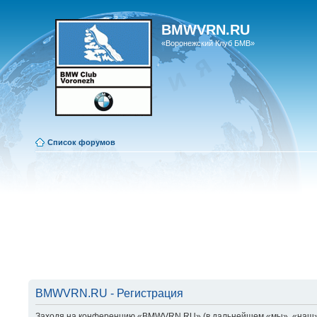
BMWVRN.RU
«Воронежский Клуб БМВ»
Список форумов
BMWVRN.RU - Регистрация
Заходя на конференцию «BMWVRN.RU» (в дальнейшем «мы», «наш», «B