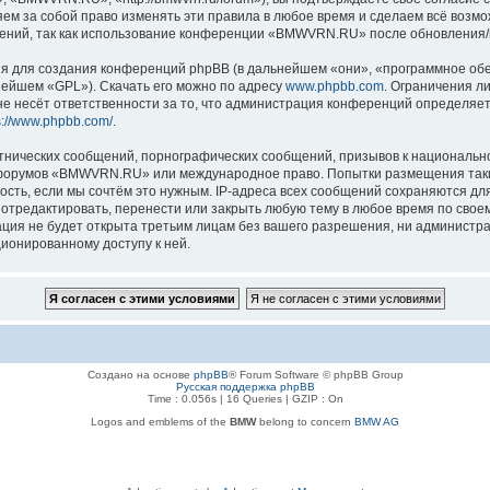
 за собой право изменять эти правила в любое время и сделаем всё возмож
нений, так как использование конференции «BMWVRN.RU» после обновления/и
 для создания конференций phpBB (в дальнейшем «они», «программное обе
нейшем «GPL»). Скачать его можно по адресу
www.phpbb.com
. Ограничения л
е несёт ответственности за то, что администрация конференций определяет 
s://www.phpbb.com/
.
тнических сообщений, порнографических сообщений, призывов к национально
ля форумов «BMWVRN.RU» или международное право. Попытки размещения так
ость, если мы сочтём это нужным. IP-адреса всех сообщений сохраняются дл
едактировать, перенести или закрыть любую тему в любое время по своему 
ация не будет открыта третьим лицам без вашего разрешения, ни админис
ционированному доступу к ней.
Создано на основе
phpBB
® Forum Software © phpBB Group
Русская поддержка phpBB
Time : 0.056s | 16 Queries | GZIP : On
Logos and emblems of the
BMW
belong to concern
BMW AG