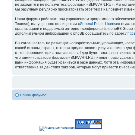
не заходите и не пользуйтесь форумами «BMWVRN.RU». Мы оставляем
бы разумным регулярно просматривать этот текст на предмет изме
Наши форумы работают под управлением программного обеспечения
Teams»), выпущенного по лицензии «
General Public License
» (в даль
организацией и поддержкой интернет-конференций, и phpBB Group н
дополнительной информацией о phpBB обращайтесь по адресу
http
Вы соглашаетесь не размещать оскорбительных, угрожающих, клеве
вашей страны, страны, которая предоставляет услуги хостинга д
от конференции, при этом ваш провайдер будет поставлен в известн
что администраторы форумов «BMWVRN.RU» имеют право удалить, отр
вами информация будет храниться в базе данных. Хотя эта информ
ответственна за действия хакеров, которые могут привести к несанк
Список форумов