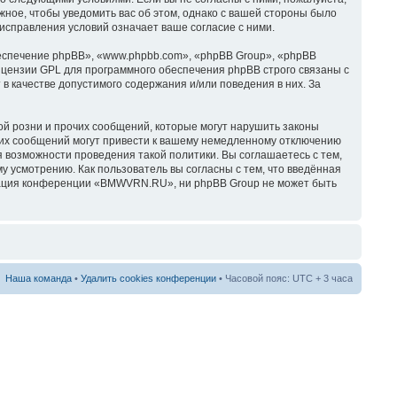
ное, чтобы уведомить вас об этом, однако с вашей стороны было
справления условий означает ваше согласие с ними.
спечение phpBB», «www.phpbb.com», «phpBB Group», «phpBB
ицензии GPL для программного обеспечения phpBB строго связаны с
в качестве допустимого содержания и/или поведения в них. За
й розни и прочих сообщений, которые могут нарушить законы
их сообщений могут привести к вашему немедленному отключению
я возможности проведения такой политики. Вы соглашаетесь с тем,
усмотрению. Как пользователь вы согласны с тем, что введённая
трация конференции «BMWVRN.RU», ни phpBB Group не может быть
Наша команда
•
Удалить cookies конференции
• Часовой пояс: UTC + 3 часа