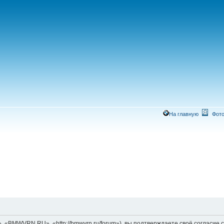
На главную
Фото
MWVRN.RU», «http://bmwvrn.ru/forum»), вы подтверждаете своё согласие со