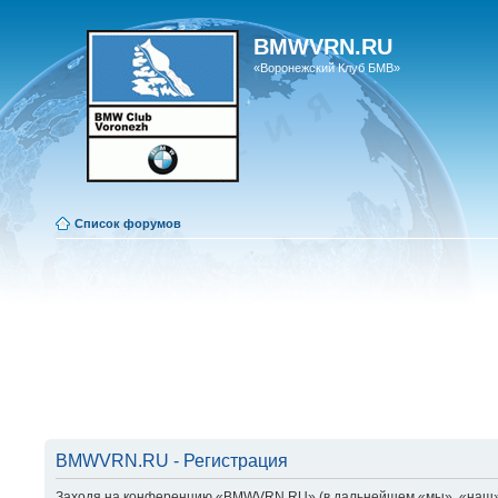
BMWVRN.RU
«Воронежский Клуб БМВ»
Список форумов
BMWVRN.RU - Регистрация
Заходя на конференцию «BMWVRN.RU» (в дальнейшем «мы», «наш», «B