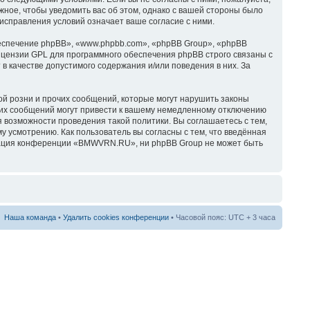
ное, чтобы уведомить вас об этом, однако с вашей стороны было
справления условий означает ваше согласие с ними.
спечение phpBB», «www.phpbb.com», «phpBB Group», «phpBB
ицензии GPL для программного обеспечения phpBB строго связаны с
в качестве допустимого содержания и/или поведения в них. За
й розни и прочих сообщений, которые могут нарушить законы
их сообщений могут привести к вашему немедленному отключению
я возможности проведения такой политики. Вы соглашаетесь с тем,
усмотрению. Как пользователь вы согласны с тем, что введённая
трация конференции «BMWVRN.RU», ни phpBB Group не может быть
Наша команда
•
Удалить cookies конференции
• Часовой пояс: UTC + 3 часа