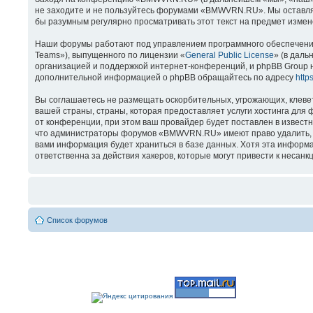
не заходите и не пользуйтесь форумами «BMWVRN.RU». Мы оставляем
бы разумным регулярно просматривать этот текст на предмет изме
Наши форумы работают под управлением программного обеспечения
Teams»), выпущенного по лицензии «
General Public License
» (в даль
организацией и поддержкой интернет-конференций, и phpBB Group н
дополнительной информацией о phpBB обращайтесь по адресу
http
Вы соглашаетесь не размещать оскорбительных, угрожающих, клеве
вашей страны, страны, которая предоставляет услуги хостинга д
от конференции, при этом ваш провайдер будет поставлен в известн
что администраторы форумов «BMWVRN.RU» имеют право удалить, отр
вами информация будет храниться в базе данных. Хотя эта информ
ответственна за действия хакеров, которые могут привести к несанк
Список форумов