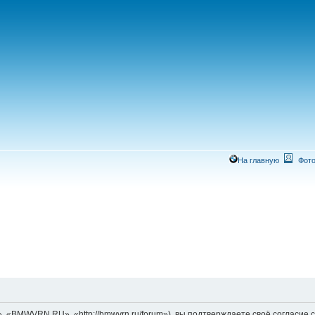
На главную
Фото
MWVRN.RU», «http://bmwvrn.ru/forum»), вы подтверждаете своё согласие со