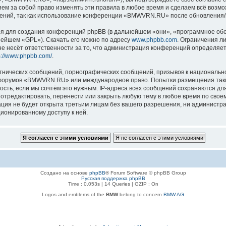
 за собой право изменять эти правила в любое время и сделаем всё возмож
нений, так как использование конференции «BMWVRN.RU» после обновления/и
 для создания конференций phpBB (в дальнейшем «они», «программное обе
нейшем «GPL»). Скачать его можно по адресу
www.phpbb.com
. Ограничения л
е несёт ответственности за то, что администрация конференций определяет 
s://www.phpbb.com/
.
тнических сообщений, порнографических сообщений, призывов к национально
ля форумов «BMWVRN.RU» или международное право. Попытки размещения так
ость, если мы сочтём это нужным. IP-адреса всех сообщений сохраняются дл
едактировать, перенести или закрыть любую тему в любое время по своему 
ация не будет открыта третьим лицам без вашего разрешения, ни админис
ционированному доступу к ней.
Создано на основе
phpBB
® Forum Software © phpBB Group
Русская поддержка phpBB
Time : 0.053s | 14 Queries | GZIP : On
Logos and emblems of the
BMW
belong to concern
BMW AG