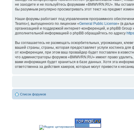
не заходите и не пользуйтесь форумами «BMWVRN.RU». Мы оставляем
бы разумным регулярно просматривать этот текст на предмет изме
Наши форумы работают под управлением программного обеспечения
Teams»), выпущенного по лицензии «
General Public License
» (в даль
организацией и поддержкой интернет-конференций, и phpBB Group н
дополнительной информацией о phpBB обращайтесь по адресу
http
Вы соглашаетесь не размещать оскорбительных, угрожающих, клеве
вашей страны, страны, которая предоставляет услуги хостинга д
от конференции, при этом ваш провайдер будет поставлен в известн
что администраторы форумов «BMWVRN.RU» имеют право удалить, отр
вами информация будет храниться в базе данных. Хотя эта информ
ответственна за действия хакеров, которые могут привести к несанк
Список форумов