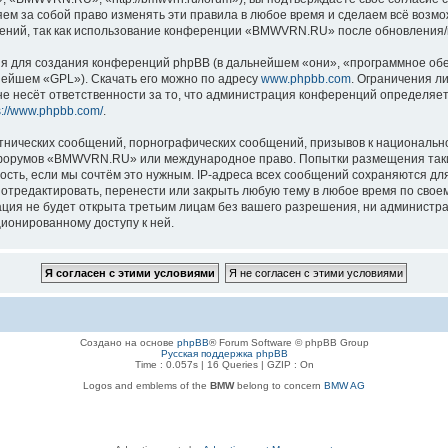
 за собой право изменять эти правила в любое время и сделаем всё возмож
нений, так как использование конференции «BMWVRN.RU» после обновления/и
 для создания конференций phpBB (в дальнейшем «они», «программное обе
нейшем «GPL»). Скачать его можно по адресу
www.phpbb.com
. Ограничения л
е несёт ответственности за то, что администрация конференций определяет 
s://www.phpbb.com/
.
тнических сообщений, порнографических сообщений, призывов к национально
ля форумов «BMWVRN.RU» или международное право. Попытки размещения так
ость, если мы сочтём это нужным. IP-адреса всех сообщений сохраняются дл
едактировать, перенести или закрыть любую тему в любое время по своему 
ация не будет открыта третьим лицам без вашего разрешения, ни админис
ционированному доступу к ней.
Создано на основе
phpBB
® Forum Software © phpBB Group
Русская поддержка phpBB
Time : 0.057s | 16 Queries | GZIP : On
Logos and emblems of the
BMW
belong to concern
BMW AG