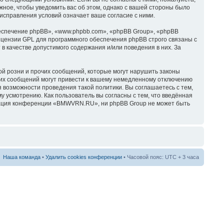
ное, чтобы уведомить вас об этом, однако с вашей стороны было
справления условий означает ваше согласие с ними.
спечение phpBB», «www.phpbb.com», «phpBB Group», «phpBB
ицензии GPL для программного обеспечения phpBB строго связаны с
в качестве допустимого содержания и/или поведения в них. За
й розни и прочих сообщений, которые могут нарушить законы
их сообщений могут привести к вашему немедленному отключению
я возможности проведения такой политики. Вы соглашаетесь с тем,
усмотрению. Как пользователь вы согласны с тем, что введённая
трация конференции «BMWVRN.RU», ни phpBB Group не может быть
Наша команда
•
Удалить cookies конференции
• Часовой пояс: UTC + 3 часа