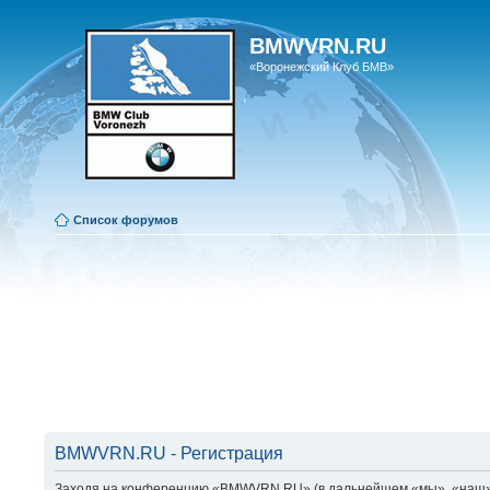
BMWVRN.RU
«Воронежский Клуб БМВ»
Список форумов
BMWVRN.RU - Регистрация
Заходя на конференцию «BMWVRN.RU» (в дальнейшем «мы», «наш», «B