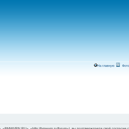
На главную
Фото
MWVRN.RU», «http://bmwvrn.ru/forum»), вы подтверждаете своё согласие со