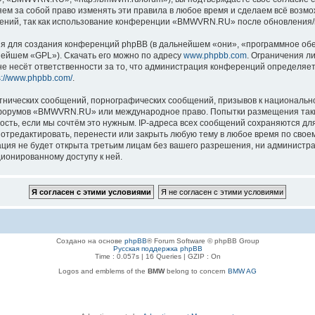
 за собой право изменять эти правила в любое время и сделаем всё возмож
нений, так как использование конференции «BMWVRN.RU» после обновления/и
 для создания конференций phpBB (в дальнейшем «они», «программное обе
нейшем «GPL»). Скачать его можно по адресу
www.phpbb.com
. Ограничения л
е несёт ответственности за то, что администрация конференций определяет 
s://www.phpbb.com/
.
тнических сообщений, порнографических сообщений, призывов к национально
ля форумов «BMWVRN.RU» или международное право. Попытки размещения так
ость, если мы сочтём это нужным. IP-адреса всех сообщений сохраняются дл
едактировать, перенести или закрыть любую тему в любое время по своему 
ация не будет открыта третьим лицам без вашего разрешения, ни админис
ционированному доступу к ней.
Создано на основе
phpBB
® Forum Software © phpBB Group
Русская поддержка phpBB
Time : 0.057s | 16 Queries | GZIP : On
Logos and emblems of the
BMW
belong to concern
BMW AG