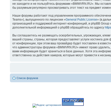
не заходите и не пользуйтесь форумами «BMWVRN.RU». Мы оставляем
бы разумным регулярно просматривать этот текст на предмет изме
Наши форумы работают под управлением программного обеспечения
Teams»), выпущенного по лицензии «
General Public License
» (в даль
организацией и поддержкой интернет-конференций, и phpBB Group н
дополнительной информацией о phpBB обращайтесь по адресу
http
Вы соглашаетесь не размещать оскорбительных, угрожающих, клеве
вашей страны, страны, которая предоставляет услуги хостинга д
от конференции, при этом ваш провайдер будет поставлен в известн
что администраторы форумов «BMWVRN.RU» имеют право удалить, отр
вами информация будет храниться в базе данных. Хотя эта информ
ответственна за действия хакеров, которые могут привести к несанк
Список форумов