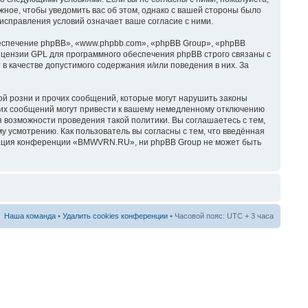
ное, чтобы уведомить вас об этом, однако с вашей стороны было
справления условий означает ваше согласие с ними.
спечение phpBB», «www.phpbb.com», «phpBB Group», «phpBB
ицензии GPL для программного обеспечения phpBB строго связаны с
в качестве допустимого содержания и/или поведения в них. За
й розни и прочих сообщений, которые могут нарушить законы
их сообщений могут привести к вашему немедленному отключению
я возможности проведения такой политики. Вы соглашаетесь с тем,
усмотрению. Как пользователь вы согласны с тем, что введённая
трация конференции «BMWVRN.RU», ни phpBB Group не может быть
Наша команда
•
Удалить cookies конференции
• Часовой пояс: UTC + 3 часа