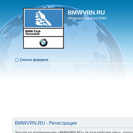
BMWVRN.RU
«Воронежский Клуб БМВ»
Список форумов
BMWVRN.RU - Регистрация
Заходя на конференцию «BMWVRN.RU» (в дальнейшем «мы», «наш», «B