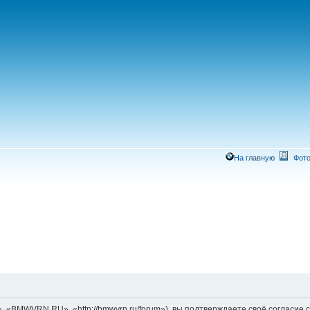
На главную
Фото
MWVRN.RU», «http://bmwvrn.ru/forum»), вы подтверждаете своё согласие со