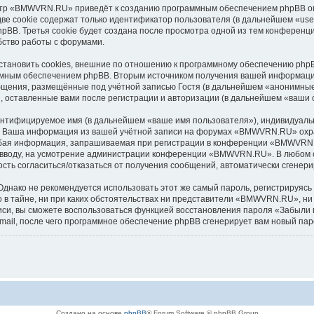
тр «BMWVRN.RU» приведёт к созданию программным обеспечением phpBB оп
ве cookie содержат только идентификатор пользователя (в дальнейшем «user
hpBB. Третья cookie будет создана после просмотра одной из тем конферен
бство работы с форумами.
новить cookies, внешние по отношению к программному обеспечению phpBB,
ммным обеспечением phpBB. Вторым источником получения вашей информаци
бщения, размещённые под учётной записью Гостя (в дальнейшем «анонимные
 оставленные вами после регистрации и авторизации (в дальнейшем «ваши 
дентифицируемое имя (в дальнейшем «ваше имя пользователя»), индивидуаль
l»). Ваша информация из вашей учётной записи на форумах «BMWVRN.RU» ох
юбая информация, запрашиваемая при регистрации в конференции «BMWVRN.R
ко вводу, на усмотрение администрации конференции «BMWVRN.RU». В любом с
жность согласиться/отказаться от получения сообщений, автоматически сген
ако не рекомендуется использовать этот же самый пароль, регистрируясь н
в тайне, ни при каких обстоятельствах ни представители «BMWVRN.RU», ни 
аписи, вы сможете воспользоваться функцией восстановления пароля «Забы
mail, после чего программное обеспечение phpBB сгенерирует вам новый пар
Создано на основе
phpBB
® Forum Software © phpBB Group