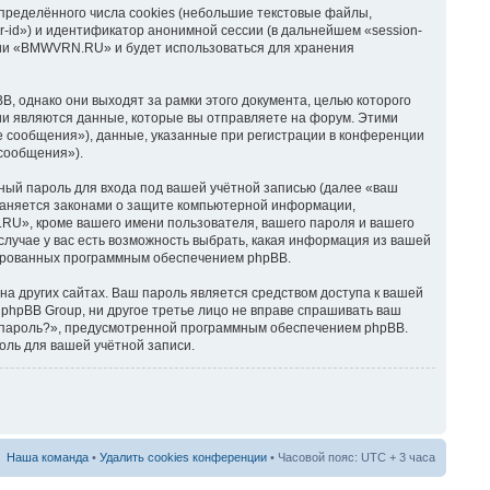
ределённого числа cookies (небольшие текстовые файлы,
-id») и идентификатор анонимной сессии (в дальнейшем «session-
ции «BMWVRN.RU» и будет использоваться для хранения
 однако они выходят за рамки этого документа, целью которого
и являются данные, которые вы отправляете на форум. Этими
 сообщения»), данные, указанные при регистрации в конференции
сообщения»).
ный пароль для входа под вашей учётной записью (далее «ваш
раняется законами о защите компьютерной информации,
U», кроме вашего имени пользователя, вашего пароля и вашего
лучае у вас есть возможность выбрать, какая информация из вашей
ерированных программным обеспечением phpBB.
а других сайтах. Ваш пароль является средством доступа к вашей
phpBB Group, ни другое третье лицо не вправе спрашивать ваш
ли пароль?», предусмотренной программным обеспечением phpBB.
оль для вашей учётной записи.
Наша команда
•
Удалить cookies конференции
• Часовой пояс: UTC + 3 часа