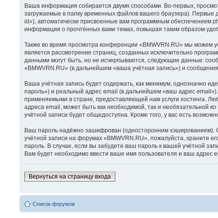
Ваша информация собирается двумя способами. Во-первых, просмо
загружаемые в папку временных файлов вашего браузера). Первые д
id»), автоматически присвоенные вам программным обеспечением p
информации о прочтённых вами темах, повышая таким образом удо
Также во время просмотра конференции «BMWVRN.RU» мы можем уста
является рассмотрение страниц, созданных исключительно програ
данными могут быть, но не исчерпываются, следующие данные: соо
«BMWVRN.RU» (в дальнейшем «ваша учётная запись») и сообщения,
Ваша учётная запись будет содержать, как минимум, однозначно и
пароль») и реальный адрес email (в дальнейшем «ваш адрес emai
применяемыми в стране, предоставляющей нам услуги хостинга. Л
адреса email, может быть как необходимой, так и необязательной 
учётной записи будет общедоступна. Кроме того, у вас есть возмо
Ваш пароль надёжно зашифрован (односторонним хэшированием). Одн
учётной записи на форумах «BMWVRN.RU», пожалуйста, храните его 
пароль. В случае, если вы забудете ваш пароль к вашей учётной з
Вам будет необходимо ввести ваше имя пользователя и ваш адрес e
Вернуться на страницу входа
Список форумов