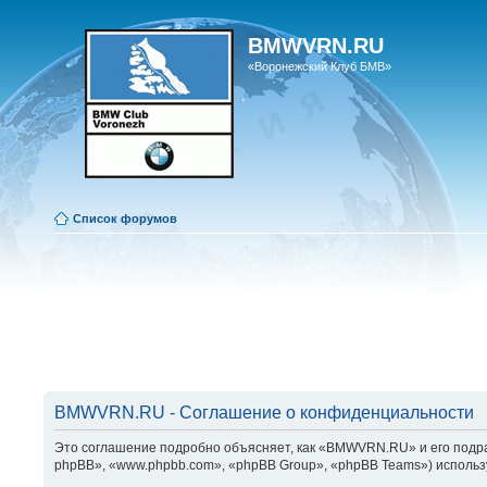
BMWVRN.RU
«Воронежский Клуб БМВ»
Список форумов
BMWVRN.RU - Соглашение о конфиденциальности
Это соглашение подробно объясняет, как «BMWVRN.RU» и его подра
phpBB», «www.phpbb.com», «phpBB Group», «phpBB Teams») использ