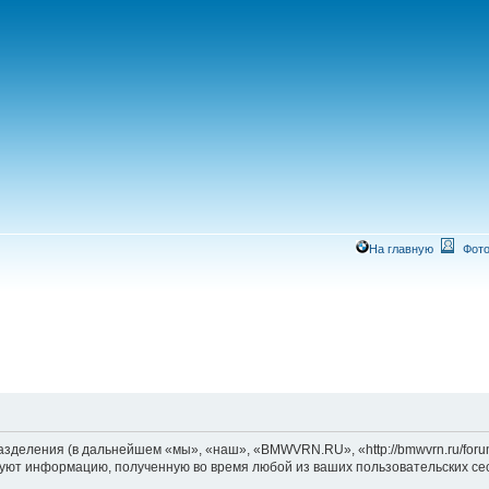
На главную
Фото
зделения (в дальнейшем «мы», «наш», «BMWVRN.RU», «http://bmwvrn.ru/foru
уют информацию, полученную во время любой из ваших пользовательских се