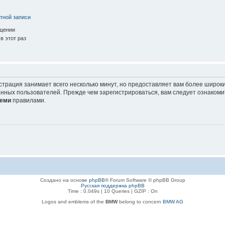
тной записи
ещении
в этот раз
страция занимает всего несколько минут, но предоставляет вам более широ
нных пользователей. Прежде чем зарегистрироваться, вам следует ознакоми
еми
правилами.
Создано на основе
phpBB
® Forum Software © phpBB Group
Русская поддержка phpBB
Time : 0.049s | 10 Queries | GZIP : On
Logos and emblems of the
BMW
belong to concern
BMW AG