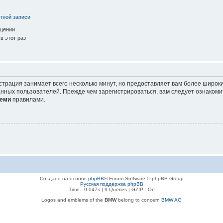
тной записи
ещении
в этот раз
страция занимает всего несколько минут, но предоставляет вам более широ
нных пользователей. Прежде чем зарегистрироваться, вам следует ознакоми
еми
правилами.
Создано на основе
phpBB
® Forum Software © phpBB Group
Русская поддержка phpBB
Time : 0.047s | 9 Queries | GZIP : On
Logos and emblems of the
BMW
belong to concern
BMW AG