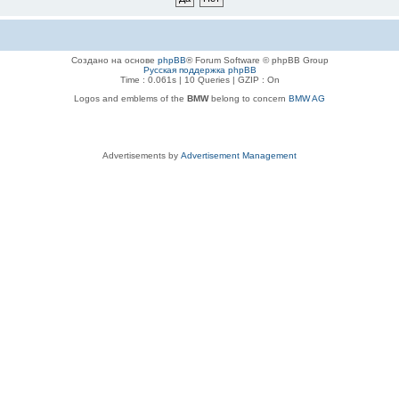
Создано на основе
phpBB
® Forum Software © phpBB Group
Русская поддержка phpBB
Time : 0.061s | 10 Queries | GZIP : On
Logos and emblems of the
BMW
belong to concern
BMW AG
Advertisements by
Advertisement Management