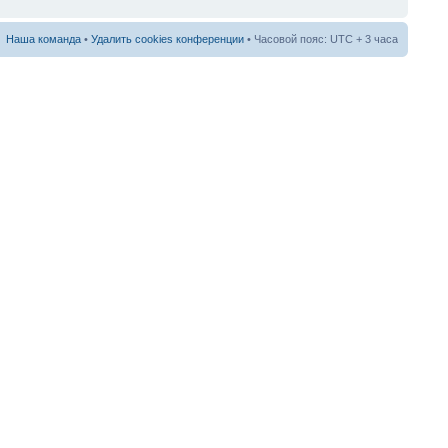
Наша команда
•
Удалить cookies конференции
• Часовой пояс: UTC + 3 часа