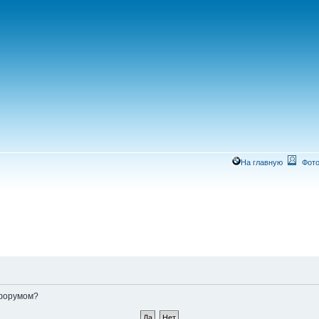
На главную
Фото
 форумом?