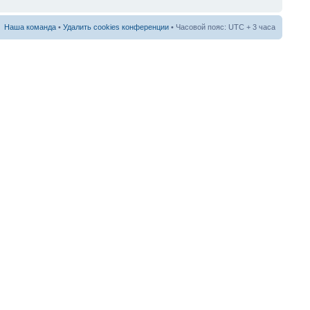
Наша команда
•
Удалить cookies конференции
• Часовой пояс: UTC + 3 часа