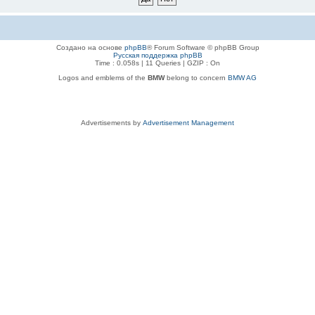
Создано на основе
phpBB
® Forum Software © phpBB Group
Русская поддержка phpBB
Time : 0.058s | 11 Queries | GZIP : On
Logos and emblems of the
BMW
belong to concern
BMW AG
Advertisements by
Advertisement Management