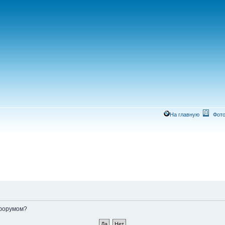
На главную
Фото
 форумом?