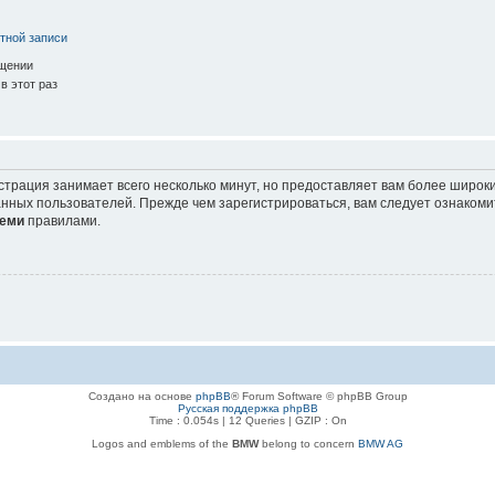
тной записи
ещении
в этот раз
страция занимает всего несколько минут, но предоставляет вам более широ
нных пользователей. Прежде чем зарегистрироваться, вам следует ознакоми
еми
правилами.
Создано на основе
phpBB
® Forum Software © phpBB Group
Русская поддержка phpBB
Time : 0.054s | 12 Queries | GZIP : On
Logos and emblems of the
BMW
belong to concern
BMW AG