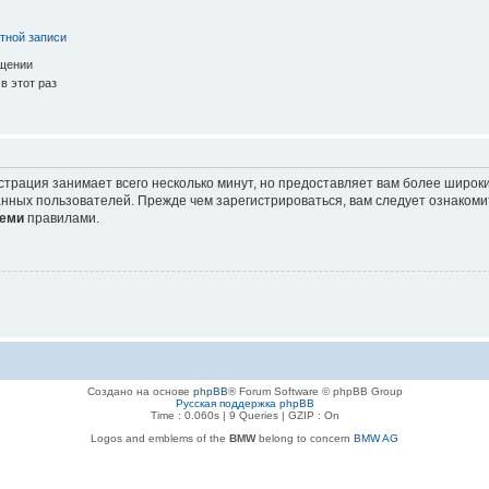
тной записи
ещении
в этот раз
страция занимает всего несколько минут, но предоставляет вам более широ
нных пользователей. Прежде чем зарегистрироваться, вам следует ознакоми
еми
правилами.
Создано на основе
phpBB
® Forum Software © phpBB Group
Русская поддержка phpBB
Time : 0.060s | 9 Queries | GZIP : On
Logos and emblems of the
BMW
belong to concern
BMW AG