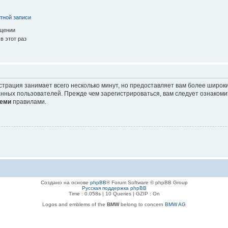
тной записи
ещении
в этот раз
страция занимает всего несколько минут, но предоставляет вам более широ
нных пользователей. Прежде чем зарегистрироваться, вам следует ознакоми
еми
правилами.
Создано на основе
phpBB
® Forum Software © phpBB Group
Русская поддержка phpBB
Time : 0.058s | 10 Queries | GZIP : On
Logos and emblems of the
BMW
belong to concern
BMW AG