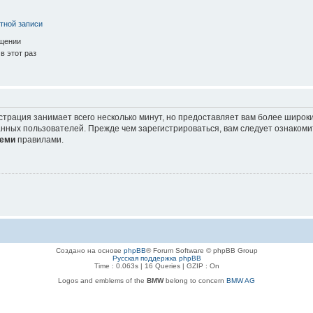
тной записи
ещении
в этот раз
страция занимает всего несколько минут, но предоставляет вам более широ
нных пользователей. Прежде чем зарегистрироваться, вам следует ознакоми
еми
правилами.
Создано на основе
phpBB
® Forum Software © phpBB Group
Русская поддержка phpBB
Time : 0.063s | 16 Queries | GZIP : On
Logos and emblems of the
BMW
belong to concern
BMW AG