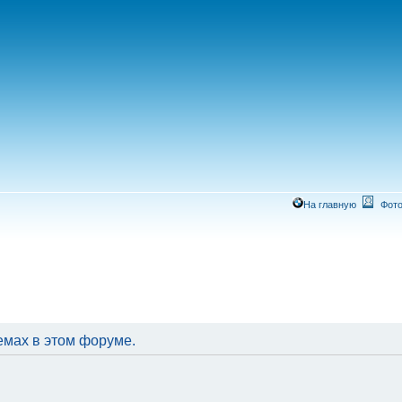
На главную
Фото
емах в этом форуме.