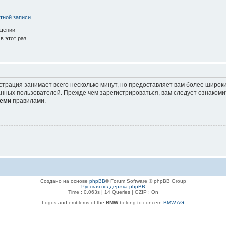
тной записи
ещении
в этот раз
страция занимает всего несколько минут, но предоставляет вам более широ
нных пользователей. Прежде чем зарегистрироваться, вам следует ознакоми
еми
правилами.
Создано на основе
phpBB
® Forum Software © phpBB Group
Русская поддержка phpBB
Time : 0.063s | 14 Queries | GZIP : On
Logos and emblems of the
BMW
belong to concern
BMW AG