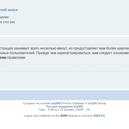
тной записи
ещении
в этот раз
страция занимает всего несколько минут, но предоставляет вам более широ
нных пользователей. Прежде чем зарегистрироваться, вам следует ознакоми
еми
правилами.
Создано на основе
phpBB
® Forum Software © phpBB Group
Русская поддержка phpBB
Time : 0.061s | 15 Queries | GZIP : On
Logos and emblems of the
BMW
belong to concern
BMW AG