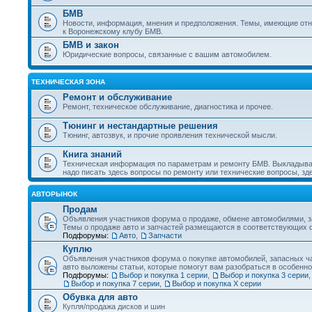
БМВ
Новости, информация, мнения и предположения. Темы, имеющие отн
к Воронежскому клубу БМВ.
БМВ и закон
Юридические вопросы, связанные с вашим автомобилем.
ТЕХНИЧЕСКАЯ ЗОНА
Ремонт и обслуживание
Ремонт, техническое обслуживание, диагностика и прочее.
Тюнинг и нестандартные решения
Тюнинг, автозвук, и прочие проявления технической мысли.
Книга знаний
Техническая информация по параметрам и ремонту БМВ. Выкладыва
надо писать здесь вопросы по ремонту или технические вопросы, з
АВТОРЫНОК
Продам
Объявления участников форума о продаже, обмене автомобилями, за
Темы о продаже авто и запчастей размещаются в соответствующих 
Подфорумы:
Авто
,
Запчасти
Куплю
Объявления участников форума о покупке автомобилей, запасных ча
авто выложены статьи, которые помогут вам разобраться в особенно
Подфорумы:
Выбор и покупка 1 серии
,
Выбор и покупка 3 серии
Выбор и покупка 7 серии
,
Выбор и покупка Х серии
Обувка для авто
Купля/продажа дисков и шин