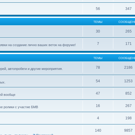
56
347
ТЕМЫ
СООБЩЕН
30
265
7
171
явки на создание лично ваших веток на форуме!
ТЕМЫ
СООБЩЕН
78
2186
рей, автопробеги и другие мероприятия.
54
1253
ных.
47
852
ей вообще
16
267
ые ролики с участие БМВ
4
198
140
9857