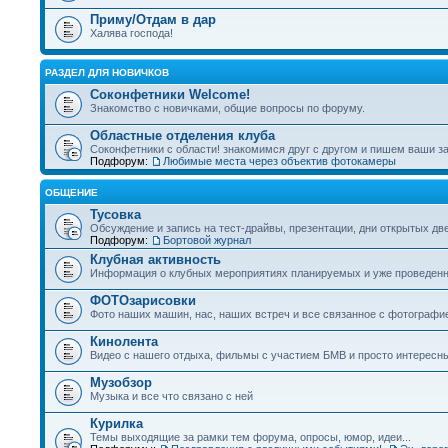
Приму/Отдам в дар
Халява господа!
РАЗДЕЛ ДЛЯ НОВИЧКОВ
Соконфетники Welcome!
Знакомство с новичками, общие вопросы по форуму.
Областные отделения клуба
Соконфетники с области! знакомимся друг с другом и пишем ваши за
Подфорум:
Любимые места через объектив фотокамеры
ОБЩЕНИЕ
Тусовка
Обсуждение и запись на тест-драйвы, презентации, дни открытых две
Подфорум:
Бортовой журнал
Клубная активность
Информация о клубных мероприятиях планируемых и уже проведен
ФОТОзарисовки
Фото наших машин, нас, наших встреч и все связанное с фотографи
Кинолента
Видео с нашего отдыха, фильмы с участием БМВ и просто интересн
Музобзор
Музыка и все что связано с ней
Курилка
Темы выходящие за рамки тем форума, опросы, юмор, идеи...