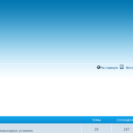
На главную
Фото
ТЕМЫ
СООБЩЕН
26
187
имовыгодных условиях.