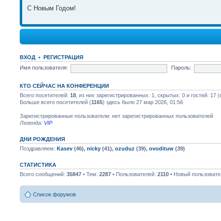
С Новым Годом!
01 янв 2026, 20:49
Всех С Новым Годом!!!
ВХОД
•
РЕГИСТРАЦИЯ
Имя пользователя:
Пароль:
26 авг 2025, 20:26
Всем привет! Кто нас читает!
КТО СЕЙЧАС НА КОНФЕРЕНЦИИ
Всего посетителей:
18
, из них зарегистрированных: 1, скрытых: 0 и гостей: 17
Больше всего посетителей (
1165
) здесь было 27 мар 2026, 01:56
26 авг 2025, 20:26
Зарегистрированные пользователи: нет зарегистрированных пользователей
Форум стал работать с телефона )) реинкорнировался
Легенда:
VIP
ДНИ РОЖДЕНИЯ
18 июл 2025, 09:33
Поздравляем:
Kasev
(46),
nicky
(41),
ozuduz
(39),
ovodituw
(39)
СТАТИСТИКА
Всего сообщений:
35847
• Тем:
2287
• Пользователей:
2110
• Новый пользовате
Привет Леха! Да теперь наверное в августе! Скоро в отпуск
17 июл 2025, 22:40
Список форумов
Привет! Когда капать поедем?