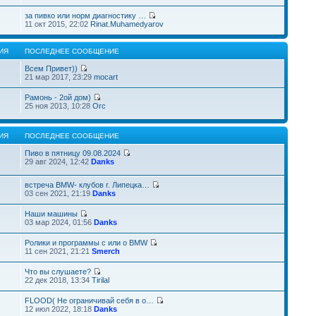
за пивко или норм диагностику …
11 окт 2015, 22:02
Rinat.Muhamedyarov
ИЯ
ПОСЛЕДНЕЕ СООБЩЕНИЕ
Всем Привет))
21 мар 2017, 23:29
mocart
Рамонь - 2ой дом)
25 ноя 2013, 10:28
Orc
ИЯ
ПОСЛЕДНЕЕ СООБЩЕНИЕ
Пиво в пятницу 09.08.2024
29 авг 2024, 12:42
Danks
встреча BMW- клубов г. Липецка…
03 сен 2021, 21:19
Danks
Наши машины
03 мар 2024, 01:56
Danks
Ролики и программы с или о BMW
11 сен 2021, 21:21
Smerch
Что вы слушаете?
22 дек 2018, 13:34
Tirilal
FLOOD( Не ограничивай себя в о…
12 июл 2022, 18:18
Danks