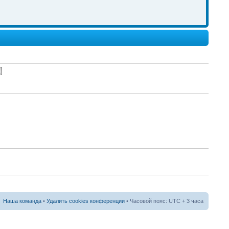
erch
nks
nks
nks
Наша команда
•
Удалить cookies конференции
• Часовой пояс: UTC + 3 часа
erch