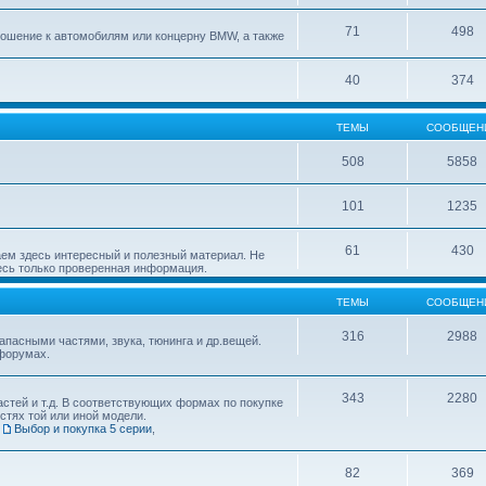
71
498
ошение к автомобилям или концерну BMW, а также
40
374
ТЕМЫ
СООБЩЕН
508
5858
101
1235
61
430
ем здесь интересный и полезный материал. Не
десь только проверенная информация.
ТЕМЫ
СООБЩЕН
316
2988
пасными частями, звука, тюнинга и др.вещей.
форумах.
343
2280
стей и т.д. В соответствующих формах по покупке
стях той или иной модели.
,
Выбор и покупка 5 серии
,
82
369