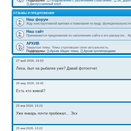
Подфорумы:
Поздравления с различными событиями!
,
Эх, дорог
Дискуссионный клуб
ОТЗЫВЫ И ПРЕДЛОЖЕНИЯ
Наш форум
Жду конструктивной критики и пожелания по виду, функциональности 
Наш сайт
Принимаются предложения по наполнению сайта и его раскрутке... Кр
АРХИВ
Закрытые темы. Темы утратившие свою актуальность.
Подфорумы:
Архив общих темы
,
Архив купли\продажи
27 май 2026, 16:03
Леха, был на рыбалке уже? Давай фотоотчет
20 мар 2026, 16:45
Есть кто живой?
25 янв 2026, 13:23
Уже январь почти пробежал... Эхх
25 янв 2026, 13:22