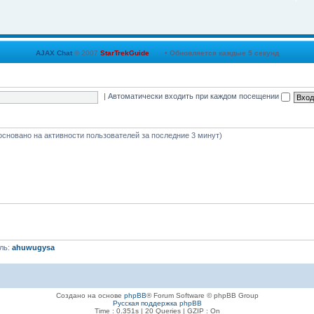
Sm
AJAX Chat
© 2007
StarTrekGuide
• Обновляется каждые
5
секунд
|
Автоматически входить при каждом посещении
Da
 (основано на активности пользователей за последние 3 минут)
Da
Da
ль:
ahuwugysa
Sm
Создано на основе
phpBB
® Forum Software © phpBB Group
Русская поддержка phpBB
Time : 0.351s | 20 Queries | GZIP : On