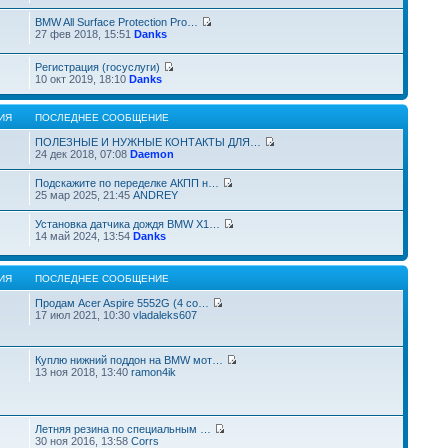
BMW All Surface Protection Pro…
27 фев 2018, 15:51
Danks
Регистрация (госуслуги)
10 окт 2019, 18:10
Danks
ИЯ
ПОСЛЕДНЕЕ СООБЩЕНИЕ
ПОЛЕЗНЫЕ И НУЖНЫЕ КОНТАКТЫ ДЛЯ…
24 дек 2018, 07:08
Daemon
Подскажите по переделке АКПП н…
25 мар 2025, 21:45
ANDREY
Установка датчика дождя BMW X1…
14 май 2024, 13:54
Danks
ИЯ
ПОСЛЕДНЕЕ СООБЩЕНИЕ
Продам Acer Aspire 5552G (4 co…
17 июл 2021, 10:30
vladaleks607
Куплю нижний поддон на BMW мот…
13 ноя 2018, 13:40
ramon4ik
Летняя резина по специальным …
30 ноя 2016, 13:58
Corrs