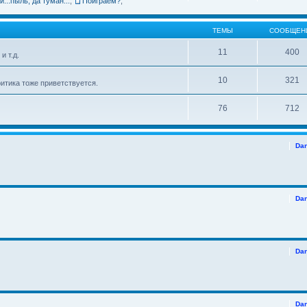
и...пыль, да туман...
,
Поиграем?
,
ТЕМЫ
СООБЩЕН
11
400
и т.д.
10
321
итика тоже приветствуется.
76
712
Da
Da
Da
Da