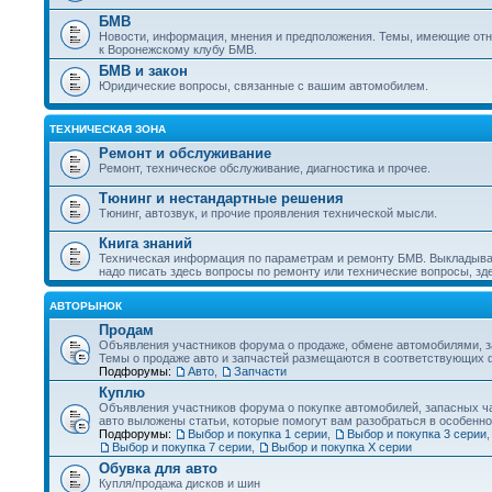
БМВ
Новости, информация, мнения и предположения. Темы, имеющие отн
к Воронежскому клубу БМВ.
БМВ и закон
Юридические вопросы, связанные с вашим автомобилем.
ТЕХНИЧЕСКАЯ ЗОНА
Ремонт и обслуживание
Ремонт, техническое обслуживание, диагностика и прочее.
Тюнинг и нестандартные решения
Тюнинг, автозвук, и прочие проявления технической мысли.
Книга знаний
Техническая информация по параметрам и ремонту БМВ. Выкладыва
надо писать здесь вопросы по ремонту или технические вопросы, з
АВТОРЫНОК
Продам
Объявления участников форума о продаже, обмене автомобилями, за
Темы о продаже авто и запчастей размещаются в соответствующих 
Подфорумы:
Авто
,
Запчасти
Куплю
Объявления участников форума о покупке автомобилей, запасных ча
авто выложены статьи, которые помогут вам разобраться в особенно
Подфорумы:
Выбор и покупка 1 серии
,
Выбор и покупка 3 серии
Выбор и покупка 7 серии
,
Выбор и покупка Х серии
Обувка для авто
Купля/продажа дисков и шин