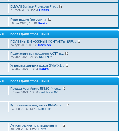
BMW All Surface Protection Pro…
27 фев 2018, 15:51
Danks
Регистрация (госуслуги)
10 окт 2019, 18:10
Danks
ИЯ
ПОСЛЕДНЕЕ СООБЩЕНИЕ
ПОЛЕЗНЫЕ И НУЖНЫЕ КОНТАКТЫ ДЛЯ…
24 дек 2018, 07:08
Daemon
Подскажите по переделке АКПП н…
25 мар 2025, 21:45
ANDREY
Установка датчика дождя BMW X1…
14 май 2024, 13:54
Danks
ИЯ
ПОСЛЕДНЕЕ СООБЩЕНИЕ
Продам Acer Aspire 5552G (4 co…
17 июл 2021, 10:30
vladaleks607
Куплю нижний поддон на BMW мот…
13 ноя 2018, 13:40
ramon4ik
Летняя резина по специальным …
30 ноя 2016, 13:58
Corrs