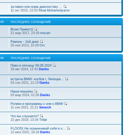
за пивко или норм диагностику …
11 окт 2015, 22:02
Rinat.Muhamedyarov
ИЯ
ПОСЛЕДНЕЕ СООБЩЕНИЕ
Всем Привет))
21 мар 2017, 23:29
mocart
Рамонь - 2ой дом)
25 ноя 2013, 10:28
Orc
ИЯ
ПОСЛЕДНЕЕ СООБЩЕНИЕ
Пиво в пятницу 09.08.2024
29 авг 2024, 12:42
Danks
встреча BMW- клубов г. Липецка…
03 сен 2021, 21:19
Danks
Наши машины
03 мар 2024, 01:56
Danks
Ролики и программы с или о BMW
11 сен 2021, 21:21
Smerch
Что вы слушаете?
22 дек 2018, 13:34
Tirilal
FLOOD( Не ограничивай себя в о…
12 июл 2022, 18:18
Danks