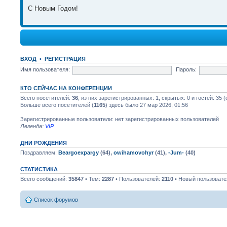
С Новым Годом!
01 янв 2026, 20:49
Всех С Новым Годом!!!
ВХОД
•
РЕГИСТРАЦИЯ
Имя пользователя:
Пароль:
26 авг 2025, 20:26
Всем привет! Кто нас читает!
КТО СЕЙЧАС НА КОНФЕРЕНЦИИ
Всего посетителей:
36
, из них зарегистрированных: 1, скрытых: 0 и гостей: 35
Больше всего посетителей (
1165
) здесь было 27 мар 2026, 01:56
26 авг 2025, 20:26
Зарегистрированные пользователи: нет зарегистрированных пользователей
Форум стал работать с телефона )) реинкорнировался
Легенда:
VIP
ДНИ РОЖДЕНИЯ
18 июл 2025, 09:33
Поздравляем:
Beargoexpargy
(64),
owihamovohyr
(41),
-Jum-
(40)
СТАТИСТИКА
Всего сообщений:
35847
• Тем:
2287
• Пользователей:
2110
• Новый пользовате
Привет Леха! Да теперь наверное в августе! Скоро в отпуск
17 июл 2025, 22:40
Список форумов
Привет! Когда капать поедем?