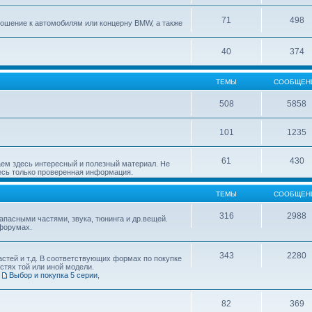
71
498
ошение к автомобилям или концерну BMW, а также
40
374
ТЕМЫ
СООБЩЕН
508
5858
101
1235
61
430
ем здесь интересный и полезный материал. Не
десь только проверенная информация.
ТЕМЫ
СООБЩЕН
316
2988
пасными частями, звука, тюнинга и др.вещей.
форумах.
343
2280
стей и т.д. В соответствующих формах по покупке
стях той или иной модели.
,
Выбор и покупка 5 серии
,
82
369