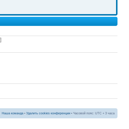
erch
nks
nks
nks
Наша команда
•
Удалить cookies конференции
• Часовой пояс: UTC + 3 часа
erch