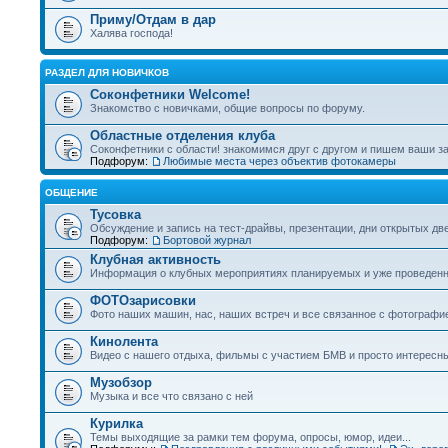
Приму/Отдам в дар
Халява господа!
РАЗДЕЛ ДЛЯ НОВИЧКОВ
Соконфетники Welcome!
Знакомство с новичками, общие вопросы по форуму.
Областные отделения клуба
Соконфетники с области! знакомимся друг с другом и пишем ваши за
Подфорум:
Любимые места через объектив фотокамеры
ОБЩЕНИЕ
Тусовка
Обсуждение и запись на тест-драйвы, презентации, дни открытых две
Подфорум:
Бортовой журнал
Клубная активность
Информация о клубных мероприятиях планируемых и уже проведен
ФОТОзарисовки
Фото наших машин, нас, наших встреч и все связанное с фотографи
Кинолента
Видео с нашего отдыха, фильмы с участием БМВ и просто интересн
Музобзор
Музыка и все что связано с ней
Курилка
Темы выходящие за рамки тем форума, опросы, юмор, идеи...