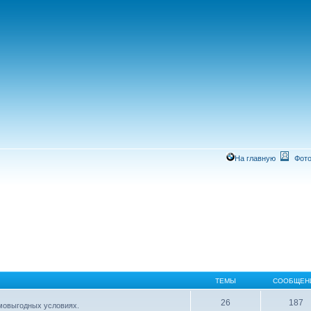
На главную
Фото
ТЕМЫ
СООБЩЕН
26
187
имовыгодных условиях.