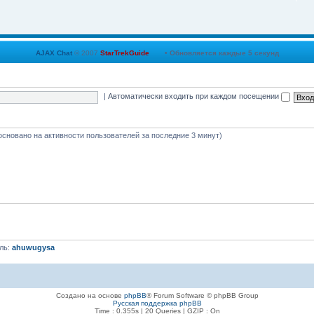
Sm
AJAX Chat
© 2007
StarTrekGuide
• Обновляется каждые
5
секунд
|
Автоматически входить при каждом посещении
Da
 (основано на активности пользователей за последние 3 минут)
Da
Da
ль:
ahuwugysa
Sm
Создано на основе
phpBB
® Forum Software © phpBB Group
Русская поддержка phpBB
Time : 0.355s | 20 Queries | GZIP : On