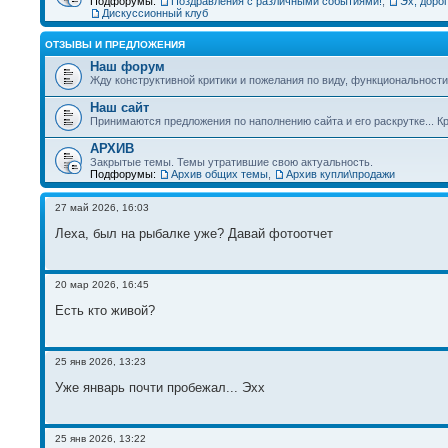
Подфорумы:
Поздравления с различными событиями!
,
Эх, дорог
Дискуссионный клуб
ОТЗЫВЫ И ПРЕДЛОЖЕНИЯ
Наш форум
Жду конструктивной критики и пожелания по виду, функциональности 
Наш сайт
Принимаются предложения по наполнению сайта и его раскрутке... Кр
АРХИВ
Закрытые темы. Темы утратившие свою актуальность.
Подфорумы:
Архив общих темы
,
Архив купли\продажи
27 май 2026, 16:03
Леха, был на рыбалке уже? Давай фотоотчет
20 мар 2026, 16:45
Есть кто живой?
25 янв 2026, 13:23
Уже январь почти пробежал... Эхх
25 янв 2026, 13:22