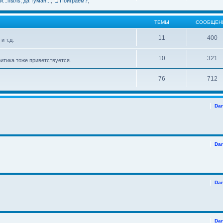
и...пыль, да туман...
,
Поиграем?
,
ТЕМЫ
СООБЩЕН
11
400
и т.д.
10
321
итика тоже приветствуется.
76
712
Da
Da
Da
Da