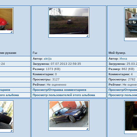
ими руками
Гы
Мой бумер.
Автор:
ale)(a
Автор:
Инна
7:24
Загружена:
07.07.2013 22:59:35
Загружена:
25.03.
Размер:
1373 (KB)
Размер:
862 (KB)
Комментарии:
0
Комментарии:
4
Просмотры:
3127
Просмотры:
2782
Рейтинг:
Не оцененно
Рейтинг:
Не оцене
тариев
Просмотр/Отправка комментариев
Просмотр/Отправ
ого альбома
Просмотр пользователей этого альбома
Просмотр пользов