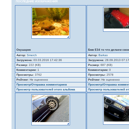
ПОСЛЕДНИЕ ИЗОБРАЖЕНИЯ
Окушарик
Бмв Е34 то что делаем сво
Автор:
Smerch
Автор:
Barkas
Загружена:
03.03.2016 17:42:36
Загружена:
28.09.2013 07:1
Размер:
222 (KB)
Размер:
687 (KB)
Комментарии:
1
Комментарии:
0
Просмотры:
3762
Просмотры:
2578
Рейтинг:
Не оцененно
Рейтинг:
Не оцененно
Просмотр/Отправка комментариев
Просмотр/Отправка коммен
Просмотр пользователей этого альбома
Просмотр пользователей эт