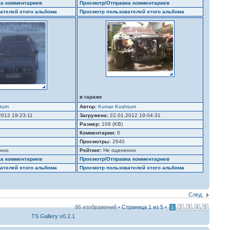
ка комментариев
Просмотр/Отправка комментариев
ателей этого альбома
Просмотр пользователей этого альбома
в гараже
tum
Автор:
Kumar Kushtum
2012 19:23:11
Загружена:
22.01.2012 19:04:31
Размер:
109 (KB)
Комментарии:
0
Просмотры:
2640
нно
Рейтинг:
Не оцененно
ка комментариев
Просмотр/Отправка комментариев
ателей этого альбома
Просмотр пользователей этого альбома
След.
86 изображений •
Страница
1
из
5
•
1
2
3
4
5
TS Gallery v0.2.1