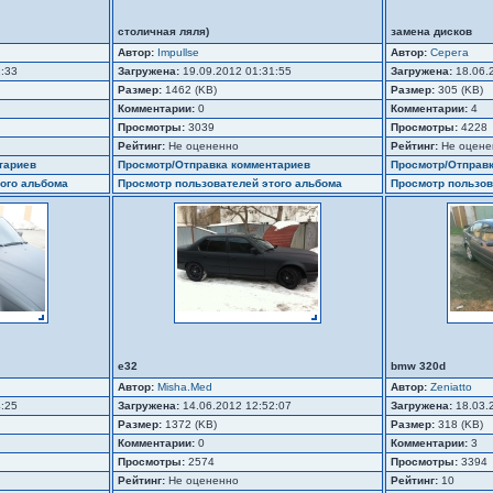
столичная ляля)
замена дисков
Автор:
Impullse
Автор:
Серега
2:33
Загружена:
19.09.2012 01:31:55
Загружена:
18.06.
Размер:
1462 (KB)
Размер:
305 (KB)
Комментарии:
0
Комментарии:
4
Просмотры:
3039
Просмотры:
4228
Рейтинг:
Не оцененно
Рейтинг:
Не оцене
тариев
Просмотр/Отправка комментариев
Просмотр/Отправ
ого альбома
Просмотр пользователей этого альбома
Просмотр пользов
e32
bmw 320d
Автор:
Misha.Med
Автор:
Zeniatto
4:25
Загружена:
14.06.2012 12:52:07
Загружена:
18.03.
Размер:
1372 (KB)
Размер:
318 (KB)
Комментарии:
0
Комментарии:
3
Просмотры:
2574
Просмотры:
3394
Рейтинг:
Не оцененно
Рейтинг:
10