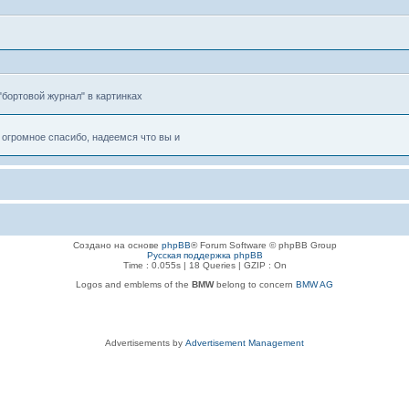
"бортовой журнал" в картинках
огромное спасибо, надеемся что вы и
Создано на основе
phpBB
® Forum Software © phpBB Group
Русская поддержка phpBB
Time : 0.055s | 18 Queries | GZIP : On
Logos and emblems of the
BMW
belong to concern
BMW AG
Advertisements by
Advertisement Management