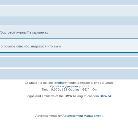
"бортовой журнал" в картинках
огромное спасибо, надеемся что вы и
Создано на основе
phpBB
® Forum Software © phpBB Group
Русская поддержка phpBB
Time : 0.056s | 18 Queries | GZIP : On
Logos and emblems of the
BMW
belong to concern
BMW AG
Advertisements by
Advertisement Management