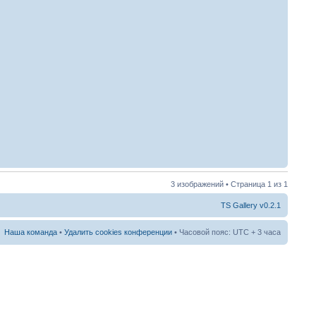
3 изображений • Страница
1
из
1
TS Gallery v0.2.1
Наша команда
•
Удалить cookies конференции
• Часовой пояс: UTC + 3 часа