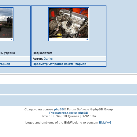
нь удобно
Под капотом
Автор:
Danks
тариев
Просмотр/Отправка комментариев
Создано на основе
phpBB
® Forum Software © phpBB Group
Русская поддержка phpBB
Time : 0.076s | 18 Queries | GZIP : On
Logos and emblems of the
BMW
belong to concern
BMW AG