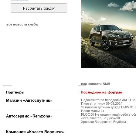
все новости клуба
все новости БМВ
Магазин «Автоспутник»
Подскажите по переделке АКПП на 
Пиво в пятницу 09.08.2024
Установка датчика дождя BMW X1 
Наши машины
FLOOD( Не ограничивай себя в об
Автосервис «Remzona»
Леха-Smerch - с Днюхой!
Хроники Баварского Ведёрка.
Компания «Колесо Воронеж»