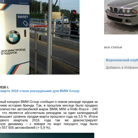
все статьи
Воронежский клу
Добавить в Избранн
016 г.
 марте 2016 стали рекордными для BMW Group
ный концерн BMW Group сообщил о новом рекорде продаж за
тнюю историю бренда. Так, в прошлом месяце было продано
оличество автомобилей марок BMW, MINI и Rolls-Royce - 240
, что является абсолютным рекордом за один календарный
вышает уровень продаж марта прошлого года на 3,5 %. Итоги
ервого квартала 2016 года так же демонстрируют
ьную динамику – с января по март текущего года было
 557 605 автомобилей (+ 5,9 %).