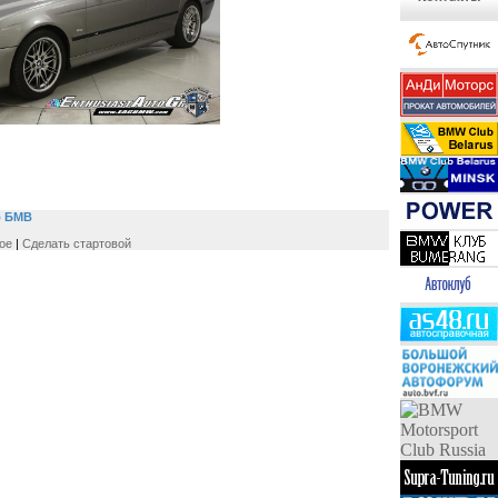
б БМВ
ое
|
Сделать стартовой