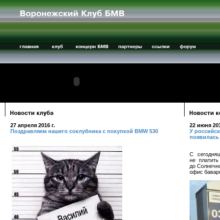
27 апреля 2016 г.
22 июня 201
Поздравляем нашего соклубника с покупкой BMW 530
У российс
появилась
С сегодня
не платит
до Солнечно
офис бавар