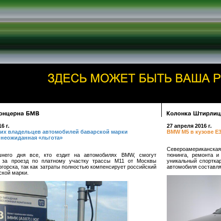
6 г.
27 апреля 2016 г.
ких владельцев автомобилей баварской марки
BMW M5 в кузове E3
 неожиданная «льгота»
Североамериканская
шнего дня все, кто ездит на автомобилях BMW, смогут
тюнинга, ремонта и
ь за проезд по платному участку трассы М11 от Москвы
уникальный спортка
горска, так как затраты полностью компенсирует российский
автомобиля составля
ской марки.