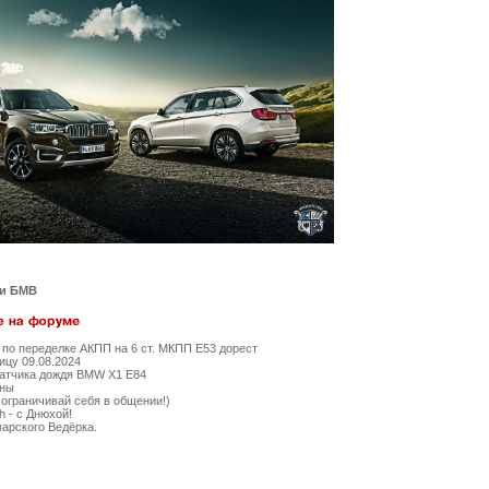
ти БМВ
по переделке АКПП на 6 ст. МКПП Е53 дорест
ицу 09.08.2024
датчика дождя BMW X1 E84
ны
ограничивай себя в общении!)
 - с Днюхой!
арского Ведёрка.