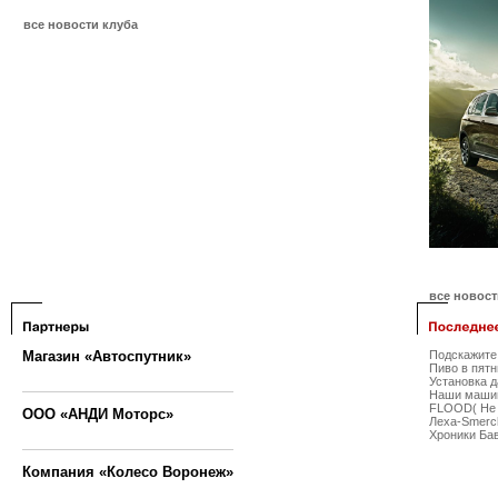
все новости клуба
все новос
Магазин «Автоспутник»
Подскажите 
Пиво в пятн
Установка 
Наши маши
FLOOD( Не 
ООО «АНДИ Моторс»
Леха-Smerch
Хроники Бав
Компания «Колесо Воронеж»