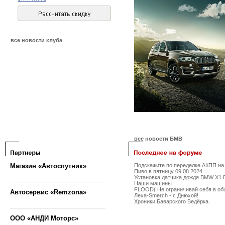
все новости клуба
все новости БМВ
Магазин «Автоспутник»
Подскажите по переделке АКПП на 
Пиво в пятницу 09.08.2024
Установка датчика дождя BMW X1 
Наши машины
FLOOD( Не ограничивай себя в об
Автосервис «Remzona»
Леха-Smerch - с Днюхой!
Хроники Баварского Ведёрка.
ООО «АНДИ Моторс»