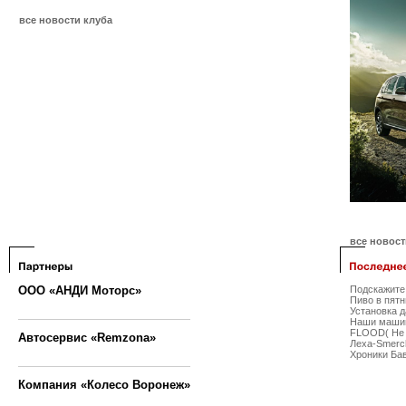
все новости клуба
все новос
ООО «АНДИ Моторс»
Подскажите 
Пиво в пятн
Установка 
Наши маши
FLOOD( Не 
Автосервис «Remzona»
Леха-Smerch
Хроники Бав
Компания «Колесо Воронеж»