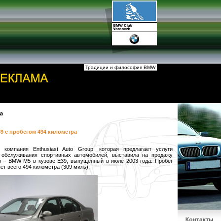
Традиции и философия BMW
9 с пробегом 494 километра
 компания Enthusiast Auto Group, которая предлагает услуги
 обслуживания спортивных автомобилей, выставила на продажу
р – BMW M5 в кузове E39, выпущенный в июле 2003 года. Пробег
ет всего 494 километра (309 миль).