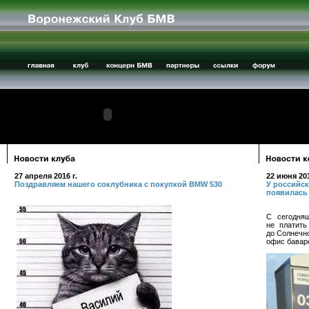
27 апреля 2016 г.
22 июня 201
Поздравляем нашего соклубника с покупкой BMW 530
У российс
появилась
С сегодня
не платит
до Солнечно
офис бавар