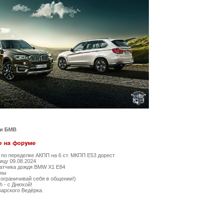
ти БМВ
по переделке АКПП на 6 ст. МКПП Е53 дорест
ицу 09.08.2024
датчика дождя BMW X1 E84
ны
ограничивай себя в общении!)
 - с Днюхой!
арского Ведёрка.