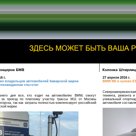
6 г.
27 апреля 2016 г.
ких владельцев автомобилей баварской марки
BMW M5 в кузове E3
 неожиданная «льгота»
Североамериканская
шнего дня все, кто ездит на автомобилях BMW, смогут
тюнинга, ремонта и
ь за проезд по платному участку трассы М11 от Москвы
уникальный спортка
горска, так как затраты полностью компенсирует российский
автомобиля составля
ской марки.