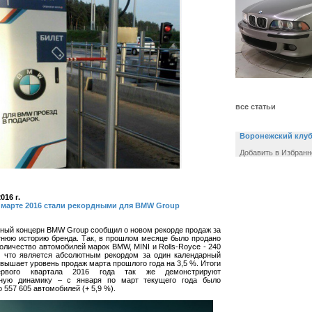
все статьи
Воронежский клу
Добавить в Избранн
016 г.
 марте 2016 стали рекордными для BMW Group
ный концерн BMW Group сообщил о новом рекорде продаж за
тнюю историю бренда. Так, в прошлом месяце было продано
оличество автомобилей марок BMW, MINI и Rolls-Royce - 240
, что является абсолютным рекордом за один календарный
вышает уровень продаж марта прошлого года на 3,5 %. Итоги
ервого квартала 2016 года так же демонстрируют
ьную динамику – с января по март текущего года было
 557 605 автомобилей (+ 5,9 %).