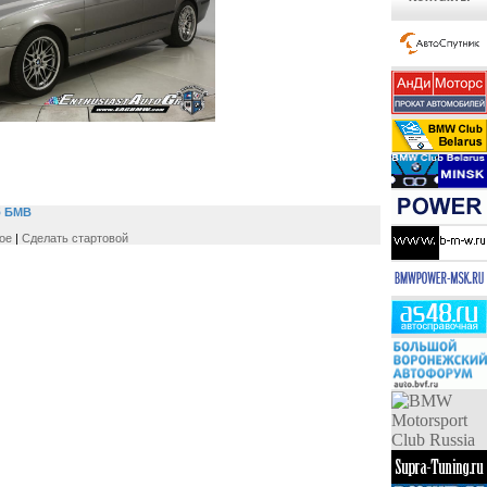
б БМВ
ое
|
Сделать стартовой