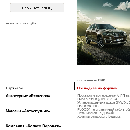
все новости клуба
все новости БМВ
Автосервис «Remzona»
Подскажите по переделке АКПП на 
Пиво в пятницу 09.08.2024
Установка датчика дождя BMW X1 
Наши машины
FLOOD( Не ограничивай себя в об
Магазин «Автоспутник»
Леха-Smerch - с Днюхой!
Хроники Баварского Ведёрка.
Компания «Колесо Воронеж»